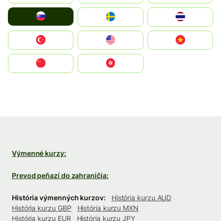
Slovensko
Ruoŧŧa
ไทย
Türkiye
United States
Vietnam
中国
中國香港特別行政區
Výmenné kurzy:
Prevod peňazí do zahraničia:
História výmenných kurzov:
História kurzu AUD
História kurzu GBP
História kurzu MXN
História kurzu EUR
História kurzu JPY