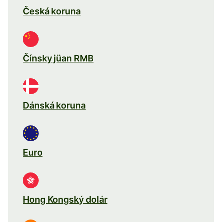
Česká koruna
Čínsky jüan RMB
Dánská koruna
Euro
Hong Kongský dolár