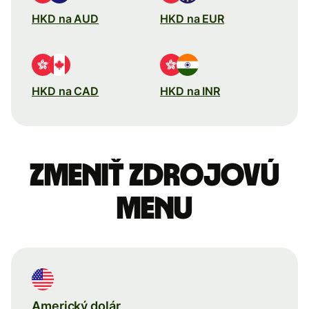
HKD na AUD
HKD na EUR
HKD na CAD
HKD na INR
Zmeniť zdrojovú
menu
Americký dolár