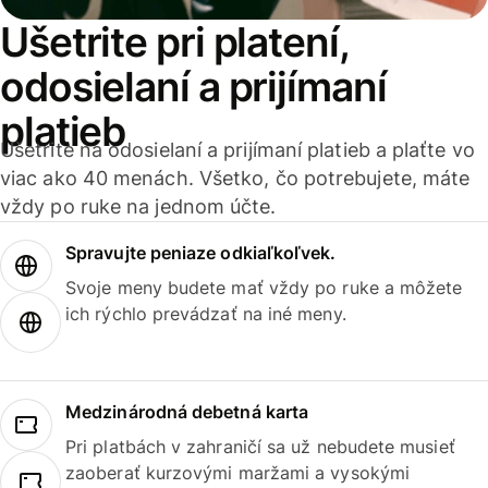
Ušetrite pri platení,
odosielaní a prijímaní
platieb
Ušetrite na odosielaní a prijímaní platieb a plaťte vo
viac ako 40 menách. Všetko, čo potrebujete, máte
vždy po ruke na jednom účte.
Spravujte peniaze odkiaľkoľvek.
Svoje meny budete mať vždy po ruke a môžete
ich rýchlo prevádzať na iné meny.
Medzinárodná debetná karta
Pri platbách v zahraničí sa už nebudete musieť
zaoberať kurzovými maržami a vysokými