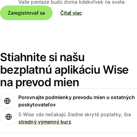
Vaše peniaze budú doma kdekoľvek na svete.
Zaregistrovať sa
Čítať viac
Stiahnite si našu
bezplatnú aplikáciu Wise
na prevod mien
Porovnajte podmienky prevodu mien u ostatných
poskytovateľov
S Wise vás nečakajú žiadne skryté poplatky, iba
stredný výmenný kurz
.