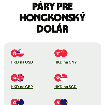
páry pre
Hongkonský
dolár
HKD na USD
HKD na CNY
HKD na GBP
HKD na SGD