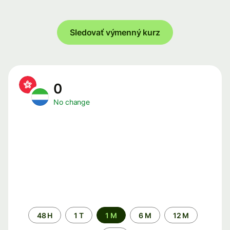
Sledovať výmenný kurz
0
No change
Time
48 H
1 T
1 M
6 M
12 M
period