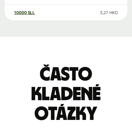
10000
SLL
3,27
HKD
Často
kladené
otázky