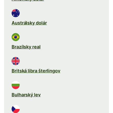
Austrálsky dolár
Brazílsky real
Britská libra šterlingov
Bulharský lev