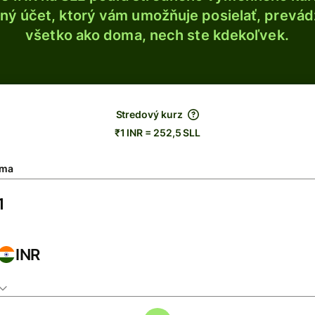
ý účet, ktorý vám umožňuje posielať, prevádza
všetko ako doma, nech ste kdekoľvek.
Stredový kurz
₹1 INR = 252,5 SLL
ma
INR