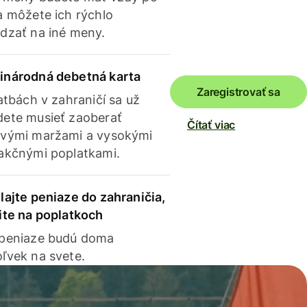
a môžete ich rýchlo
dzať na iné meny.
inárodná debetná karta
Zaregistrovať sa
latbách v zahraničí sa už
ete musieť zaoberať
Čítať viac
vými maržami a vysokými
akčnými poplatkami.
lajte peniaze do zahraničia,
ite na poplatkoch
 peniaze budú doma
ľvek na svete.