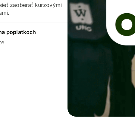
usieť zaoberať kurzovými
ami.
 na poplatkoch
te.