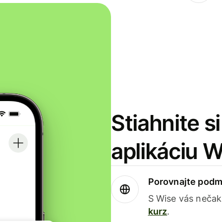
Stiahnite s
aplikáciu 
Porovnajte podm
S Wise vás nečak
kurz
.