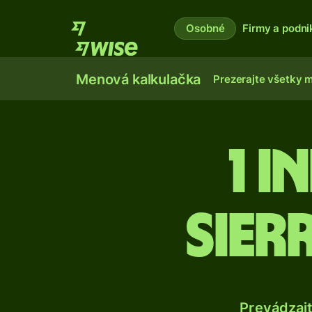
Osobné
Firmy a podni
Menová kalkulačka
Prezerajte všetky 
1 I
sier
Prevádzaj