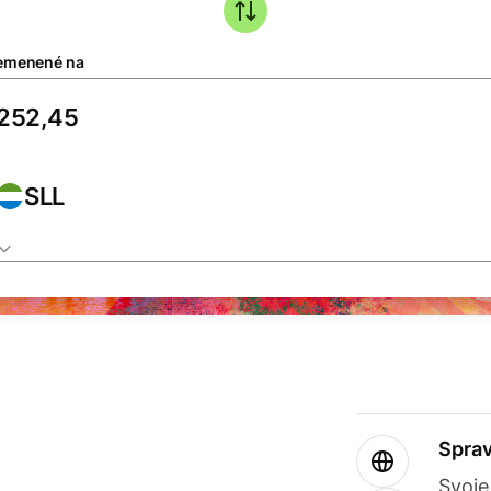
emenené na
SLL
Sprav
Svoje