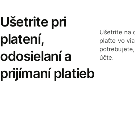
Ušetrite pri
Ušetrite na o
platení,
plaťte vo v
potrebujete
odosielaní a
účte.
prijímaní platieb