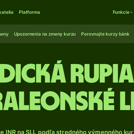
katelia
Platforma
Funkcie
meny
Upozornenia na zmeny kurzu
Porovnajte kurzy bánk
ndická rupi
raleonské 
te INR na SLL podľa stredného výmenného kurz