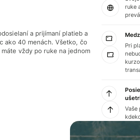
ruke 
prevá
dosielaní a prijímaní platieb a
Medz
iac ako 40 menách. Všetko, čo
Pri p
, máte vždy po ruke na jednom
nebud
kurzo
trans
Posie
ušetr
Vaše
kdeko