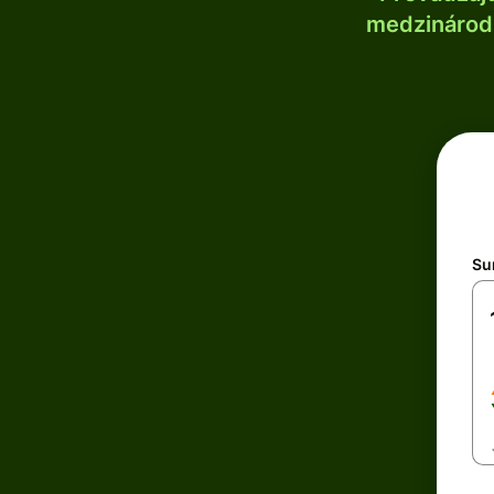
medzinárodn
Su