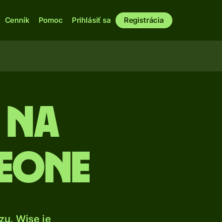
Cenník
Pomoc
Prihlásiť sa
Registrácia
a na
leone
u. Wise je