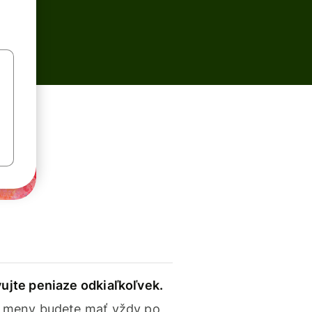
ujte peniaze odkiaľkoľvek.
 meny budete mať vždy po