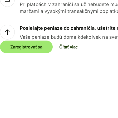
Pri platbách v zahraničí sa už nebudete m
maržami a vysokými transakčnými poplatk
Posielajte peniaze do zahraničia, ušetrite
Vaše peniaze budú doma kdekoľvek na sve
Zaregistrovať sa
Čítať viac