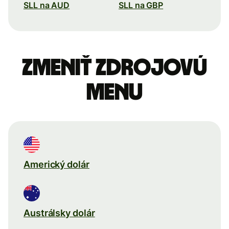
SLL na AUD
SLL na GBP
Zmeniť zdrojovú
menu
Americký dolár
Austrálsky dolár