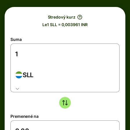
Stredový kurz
Le1 SLL = 0,003961 INR
Suma
SLL
Premenené na