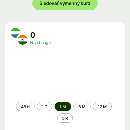
Sledovať výmenný kurz
0
No change
Time
48 H
1 T
1 M
6 M
12 M
period
5 R