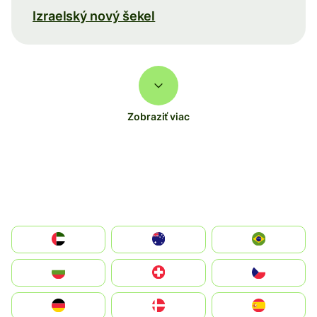
Izraelský nový šekel
Zobraziť viac
الإمارات العربية المتحدة
Australia
Brazil
България
Switzerland
Czechia
Deutschland
Denmark
España