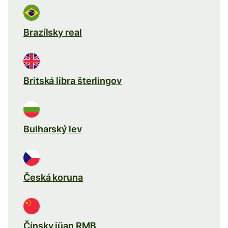
Brazílsky real
Britská libra šterlingov
Bulharský lev
Česká koruna
Čínsky jüan RMB