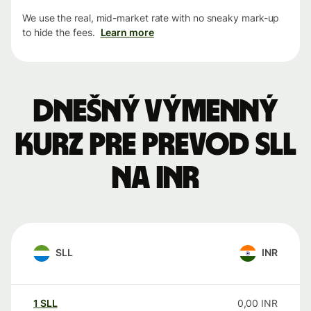
We use the real, mid-market rate with no sneaky mark-up
to hide the fees.
Learn more
Dnešný výmenný
kurz pre prevod SLL
na INR
SLL
INR
1
SLL
0,00
INR