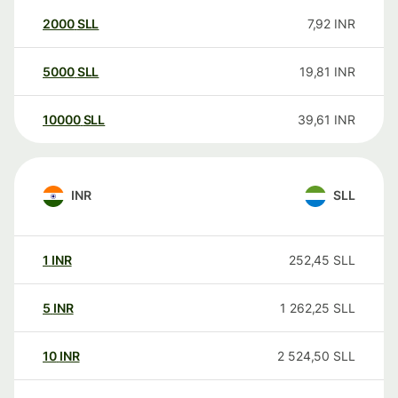
2000
SLL
7,92
INR
5000
SLL
19,81
INR
10000
SLL
39,61
INR
INR
SLL
1
INR
252,45
SLL
5
INR
1 262,25
SLL
10
INR
2 524,50
SLL