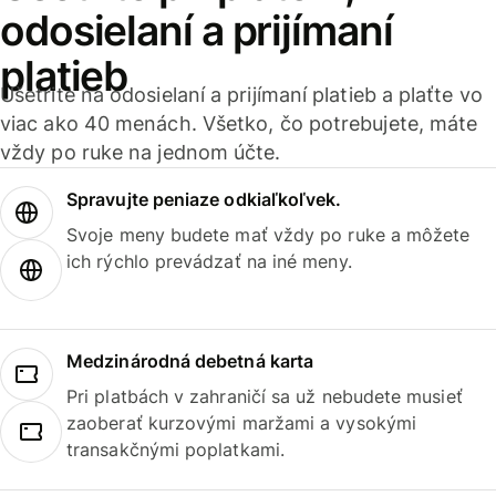
odosielaní a prijímaní
platieb
Ušetrite na odosielaní a prijímaní platieb a plaťte vo
viac ako 40 menách. Všetko, čo potrebujete, máte
vždy po ruke na jednom účte.
Spravujte peniaze odkiaľkoľvek.
Svoje meny budete mať vždy po ruke a môžete
ich rýchlo prevádzať na iné meny.
Medzinárodná debetná karta
Pri platbách v zahraničí sa už nebudete musieť
zaoberať kurzovými maržami a vysokými
transakčnými poplatkami.