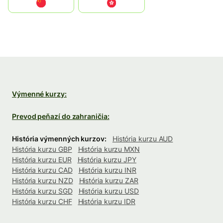
中国
中國香港特別行政區
Výmenné kurzy:
Prevod peňazí do zahraničia:
História výmenných kurzov:
História kurzu AUD
História kurzu GBP
História kurzu MXN
História kurzu EUR
História kurzu JPY
História kurzu CAD
História kurzu INR
História kurzu NZD
História kurzu ZAR
História kurzu SGD
História kurzu USD
História kurzu CHF
História kurzu IDR