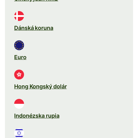
Dánská koruna
Euro
Hong Kongský dolár
Indonézska rupia