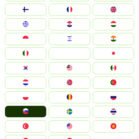
Suomi
France
United Kingdom
Greece
Hrvatska
Magyarország
Indonesia
Israel
India
Italia
JA
Japan
South Korea
Malay
Mexico
Nederland
Norge
Portugal
Polska
România
Россия
Slovensko
Ruoŧŧa
ไทย
Türkiye
United States
Vietnam