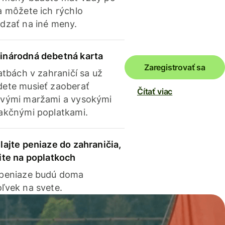
a môžete ich rýchlo
dzať na iné meny.
inárodná debetná karta
Zaregistrovať sa
latbách v zahraničí sa už
ete musieť zaoberať
Čítať viac
vými maržami a vysokými
akčnými poplatkami.
lajte peniaze do zahraničia,
ite na poplatkoch
 peniaze budú doma
ľvek na svete.