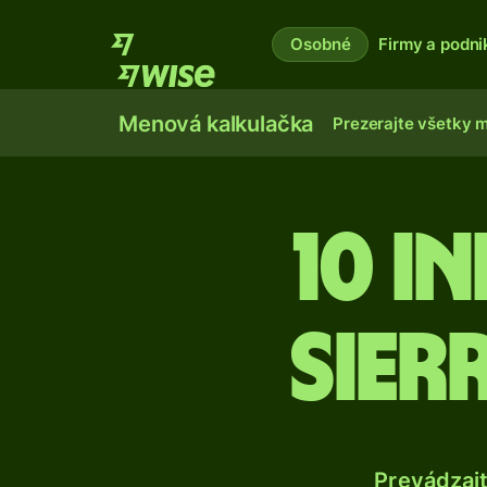
Osobné
Firmy a podni
Menová kalkulačka
Prezerajte všetky 
10 I
sier
Prevádzaj