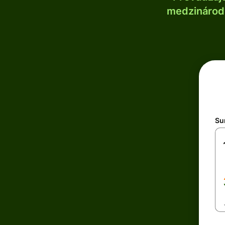
medzinárodn
Su