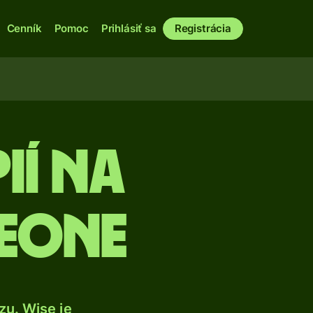
Cenník
Pomoc
Prihlásiť sa
Registrácia
ií na
leone
u. Wise je