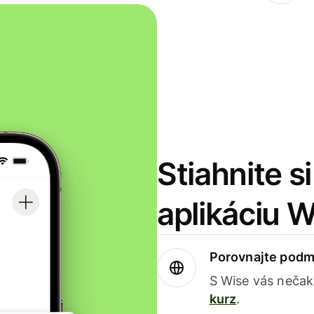
Stiahnite s
aplikáciu 
Porovnajte podm
S Wise vás nečak
kurz
.