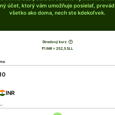
ý účet, ktorý vám umožňuje posielať, prevádza
všetko ako doma, nech ste kdekoľvek.
Stredový kurz
₹1 INR = 252,5 SLL
ma
INR