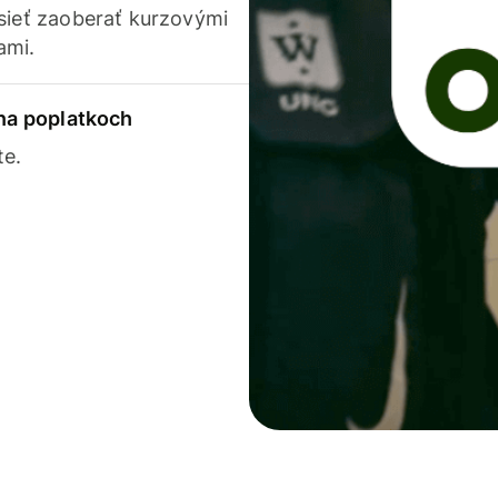
usieť zaoberať kurzovými
ami.
 na poplatkoch
te.