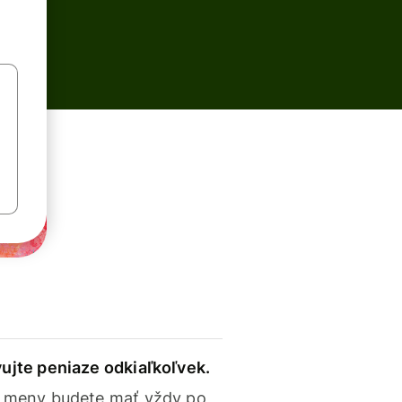
ujte peniaze odkiaľkoľvek.
 meny budete mať vždy po