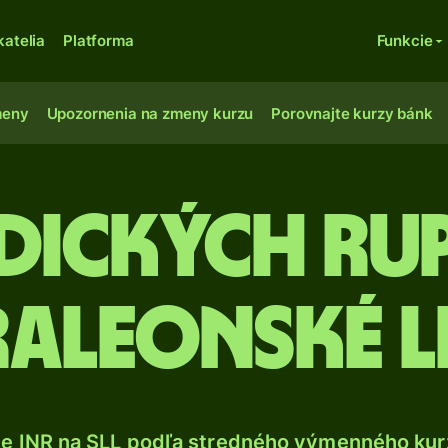
katelia
Platforma
Funkcie
meny
Upozornenia na zmeny kurzu
Porovnajte kurzy bánk
ndických rup
raleonské 
te INR na SLL podľa stredného výmenného kurz