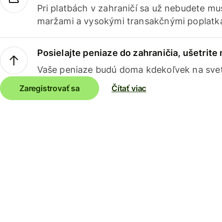
Pri platbách v zahraničí sa už nebudete m
maržami a vysokými transakčnými poplatk
Posielajte peniaze do zahraničia, ušetrite
Vaše peniaze budú doma kdekoľvek na sve
Zaregistrovať sa
Čítať viac