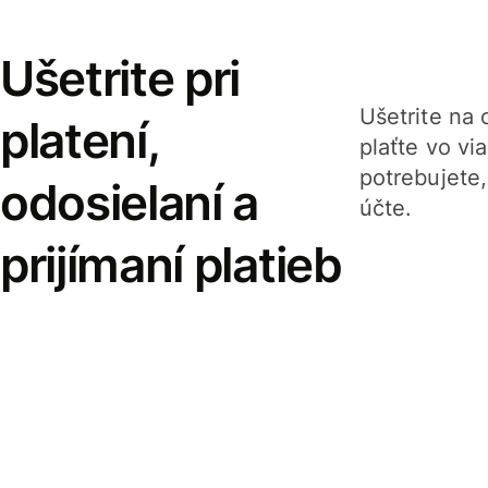
Ušetrite pri
Ušetrite na o
platení,
plaťte vo v
potrebujete
odosielaní a
účte.
prijímaní platieb