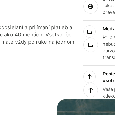
ruke 
prevá
dosielaní a prijímaní platieb a
Medz
iac ako 40 menách. Všetko, čo
Pri p
, máte vždy po ruke na jednom
nebud
kurzo
trans
Posie
ušetr
Vaše
kdeko