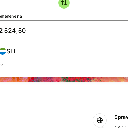
emenené na
SLL
Sprav
Svoje