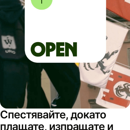
Спестявайте, докато
плащате, изпращате и