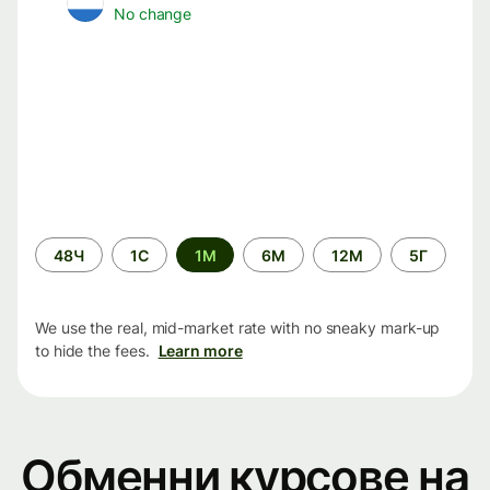
No change
Time
48Ч
1С
1М
6М
12М
5Г
period
We use the real, mid-market rate with no sneaky mark-up
to hide the fees.
Learn more
Обменни курсове на