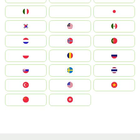
Italia
JA
Japan
South Korea
Malay
Mexico
Nederland
Norge
Portugal
Polska
România
Россия
Slovensko
Ruoŧŧa
ไทย
Türkiye
United States
Vietnam
中国
中國香港特別行政區