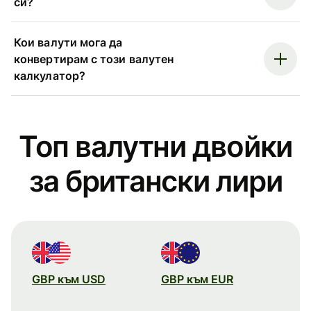
си?
Кои валути мога да
конвертирам с този валутен
калкулатор?
Топ валутни двойки
за британски лири
GBP към USD
GBP към EUR