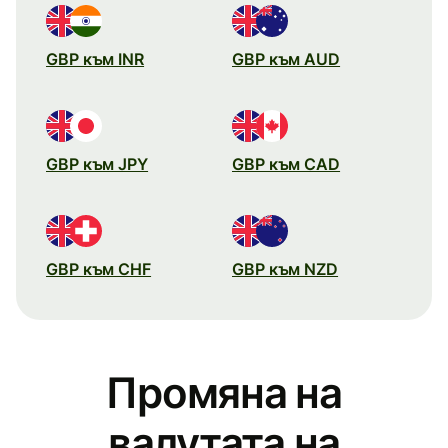
GBP към INR
GBP към AUD
GBP към JPY
GBP към CAD
GBP към CHF
GBP към NZD
Промяна на
валутата на