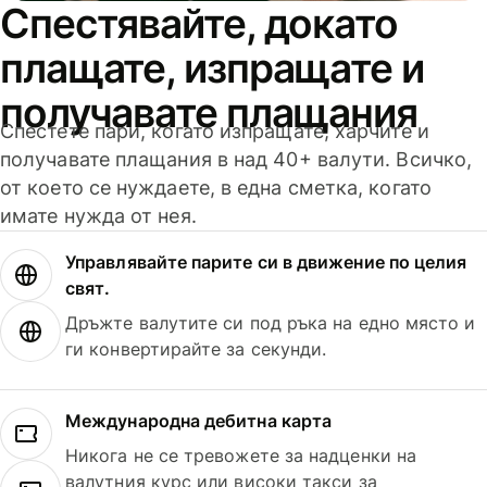
Спестявайте, докато
плащате, изпращате и
получавате плащания
Спестете пари, когато изпращате, харчите и
получавате плащания в над 40+ валути. Всичко,
от което се нуждаете, в една сметка, когато
имате нужда от нея.
Управлявайте парите си в движение по целия
свят.
Дръжте валутите си под ръка на едно място и
ги конвертирайте за секунди.
Международна дебитна карта
Никога не се тревожете за надценки на
валутния курс или високи такси за