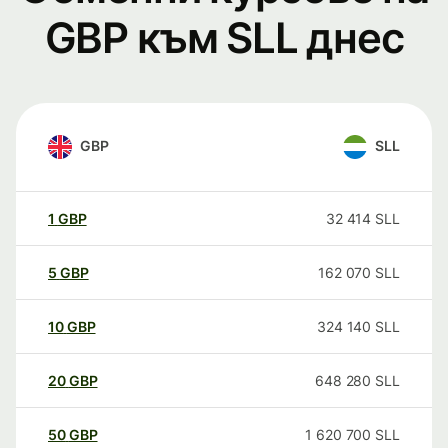
GBP към SLL днес
GBP
SLL
1
GBP
32 414
SLL
5
GBP
162 070
SLL
10
GBP
324 140
SLL
20
GBP
648 280
SLL
50
GBP
1 620 700
SLL