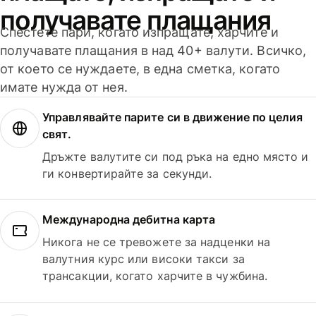
получавате плащания
Спестете пари, когато изпращате, харчите и
получавате плащания в над 40+ валути. Всичко,
от което се нуждаете, в една сметка, когато
имате нужда от нея.
Управлявайте парите си в движение по целия
свят.
Дръжте валутите си под ръка на едно място и
ги конвертирайте за секунди.
Международна дебитна карта
Никога не се тревожете за надценки на
валутния курс или високи такси за
трансакции, когато харчите в чужбина.