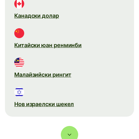
Канадски долар
Китайски юан ренминби
Малайзийски рингит
Нов израелски шекел