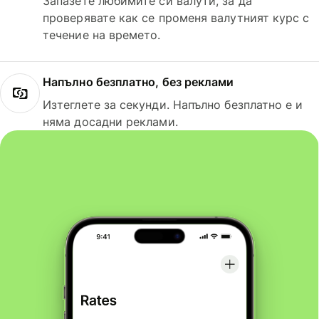
Запазете любимите си валути, за да
проверявате как се променя валутният курс с
течение на времето.
Напълно безплатно, без реклами
Изтеглете за секунди. Напълно безплатно е и
няма досадни реклами.