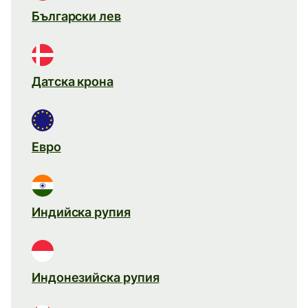
Български лев
Датска крона
Евро
Индийска рупия
Индонезийска рупия