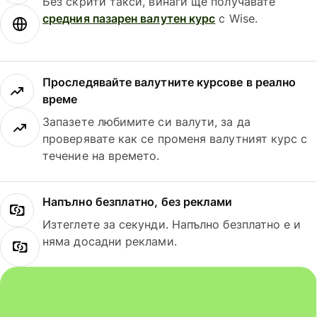
Без скрити такси, винаги ще получавате
средния пазарен валутен курс
с Wise.
Проследявайте валутните курсове в реално
време
Запазете любимите си валути, за да
проверявате как се променя валутният курс с
течение на времето.
Напълно безплатно, без реклами
Изтеглете за секунди. Напълно безплатно е и
няма досадни реклами.