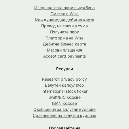
Изпращане на пари в чужбина
Сметка в Wise
Международна дебитна карта
Превод на голяма сума
Получете пари
Платформа на Wise
Дебитна бизнес карта
Масови плащания
Accept card payments
Ресурси
Research privacy policy
Валутен калкулатор
International stock ticker
Swift/BIC кодове
IBAN кодове
Съобщения за валутни курсове
Сравняване на валутни курсове
Последвайте ни