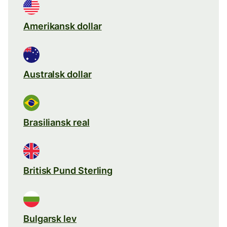
Amerikansk dollar
Australsk dollar
Brasiliansk real
Britisk Pund Sterling
Bulgarsk lev