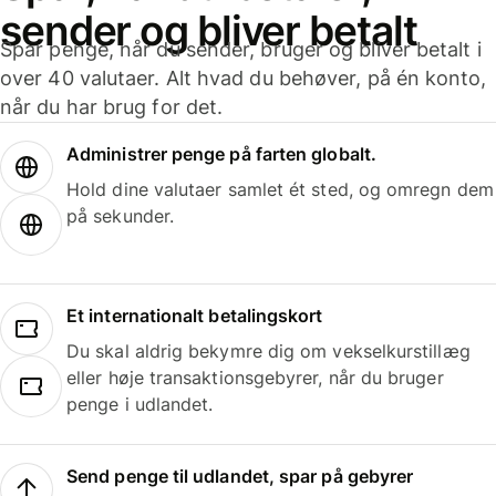
sender og bliver betalt
Spar penge, når du sender, bruger og bliver betalt i
over 40 valutaer. Alt hvad du behøver, på én konto,
når du har brug for det.
Administrer penge på farten globalt.
Hold dine valutaer samlet ét sted, og omregn dem
på sekunder.
Et internationalt betalingskort
Du skal aldrig bekymre dig om vekselkurstillæg
eller høje transaktionsgebyrer, når du bruger
penge i udlandet.
Send penge til udlandet, spar på gebyrer