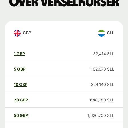
over vekselkurser
GBP
SLL
1
GBP
32,414
SLL
5
GBP
162,070
SLL
10
GBP
324,140
SLL
20
GBP
648,280
SLL
50
GBP
1,620,700
SLL