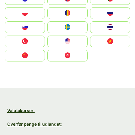
Polska
România
Россия
Slovensko
Ruoŧŧa
ไทย
Türkiye
United States
Vietnam
中国
中國香港特別行政區
Valutakurser:
Overfør penge til udlandet: