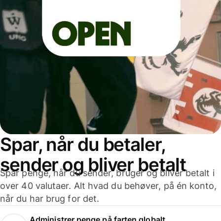
Spar, når du betaler,
sender og bliver betalt
Spar penge, når du sender, bruger og bliver betalt i
over 40 valutaer. Alt hvad du behøver, på én konto,
når du har brug for det.
Administrer penge på farten globalt.