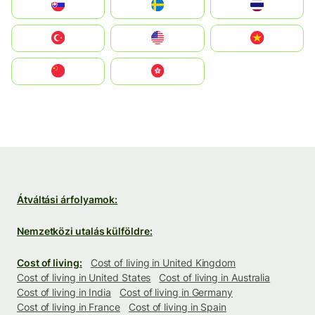
Slovensko
Ruoŧŧa
ไทย
Türkiye
United States
Vietnam
中国
中國香港特別行政區
Átváltási árfolyamok:
Nemzetközi utalás külföldre:
Cost of living:
Cost of living in United Kingdom
Cost of living in United States
Cost of living in Australia
Cost of living in India
Cost of living in Germany
Cost of living in France
Cost of living in Spain