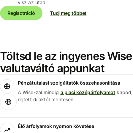
visz az utad.
Regisztráció
Tudj meg többet
Töltsd le az ingyenes Wise
valutaváltó appunkat
Pénzátutalási szolgáltatók összehasonlítása
A Wise-zal mindig
a piaci középárfolyamot
kapod,
rejtett díjaktól mentesen.
Élő árfolyamok nyomon követése