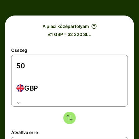
A piaci középárfolyam
£1 GBP = 32 320 SLL
Összeg
GBP
Átváltva erre