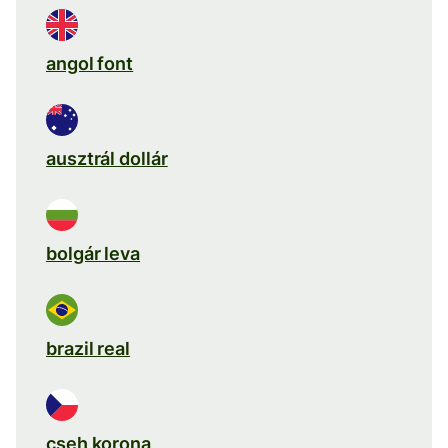
angol font
ausztrál dollár
bolgár leva
brazil real
cseh korona