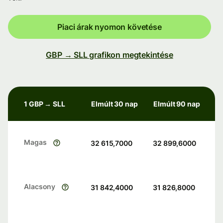
Piaci árak nyomon követése
GBP → SLL grafikon megtekintése
1 GBP → SLL
Elmúlt 30 nap
Elmúlt 90 nap
Magas
32 615,7000
32 899,6000
Alacsony
31 842,4000
31 826,8000