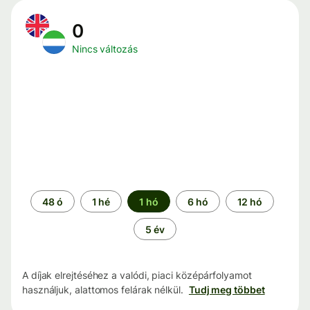
0
Nincs változás
Időszak
48 ó
1 hé
1 hó
6 hó
12 hó
5 év
A díjak elrejtéséhez a valódi, piaci középárfolyamot
használjuk, alattomos felárak nélkül.
Tudj meg többet