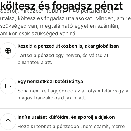
költesz és fogadsz pénzt
Spórolj, miközben több mint 40 pénznemben
utalsz, költesz és fogadsz utalásokat. Minden, amire
szükséged van, megtalálható egyetlen számlán,
amikor csak szükséged van rá.
Kezeld a pénzed útközben is, akár globálisan.
Tartsd a pénzed egy helyen, és váltsd át
pillanatok alatt.
Egy nemzetközi betéti kártya
Soha nem kell aggódnod az árfolyamfelár vagy a
magas tranzakciós díjak miatt.
Indíts utalást külföldre, és spórolj a díjakon
Hozz ki többet a pénzedből, nem számít, merre