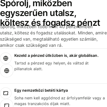
Spórolj, miközben
egyszerűen utalsz,
költesz és fogadsz pénzt
Spórolj, miközben több mint 40 pénznemben
utalsz, költesz és fogadsz utalásokat. Minden, amire
szükséged van, megtalálható egyetlen számlán,
amikor csak szükséged van rá.
Kezeld a pénzed útközben is, akár globálisan.
Tartsd a pénzed egy helyen, és váltsd át
pillanatok alatt.
Egy nemzetközi betéti kártya
Soha nem kell aggódnod az árfolyamfelár vagy a
magas tranzakciós díjak miatt.