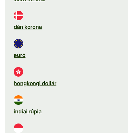
dán korona
euró
hongkongi dollár
indiai rúpia