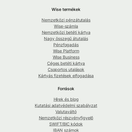
Wise termékek
Nemzetközi pénzátutalás
Wise-számla
Nemzetközi betéti kártya
Nagy összegű átutalás
Pénzfogadás
Wise Platform
Wise Business
Céges betéti kártya
Csoportos utalások
Kártyás fizetések elfogadása
Források
Hírek és blog
Kutatási adatvédelmi szabályzat
Valutaváltó
Nemzetközi részvényfigyelő
SWIFT/BIC kódok
IBAN számok