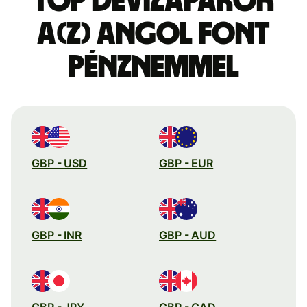
Top devizapárok
a(z) angol font
pénznemmel
GBP - USD
GBP - EUR
GBP - INR
GBP - AUD
GBP - JPY
GBP - CAD