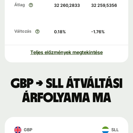
Átlag
32 260,2833
32 259,5356
Változás
0.18
%
-1.76
%
Teljes előzmények megtekintése
GBP → SLL átváltási
árfolyama ma
GBP
SLL