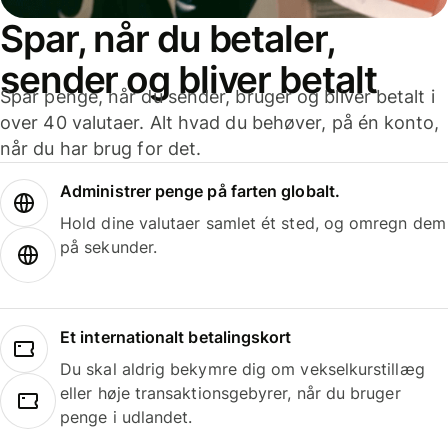
Spar, når du betaler,
sender og bliver betalt
Spar penge, når du sender, bruger og bliver betalt i
over 40 valutaer. Alt hvad du behøver, på én konto,
når du har brug for det.
Administrer penge på farten globalt.
Hold dine valutaer samlet ét sted, og omregn dem
på sekunder.
Et internationalt betalingskort
Du skal aldrig bekymre dig om vekselkurstillæg
eller høje transaktionsgebyrer, når du bruger
penge i udlandet.