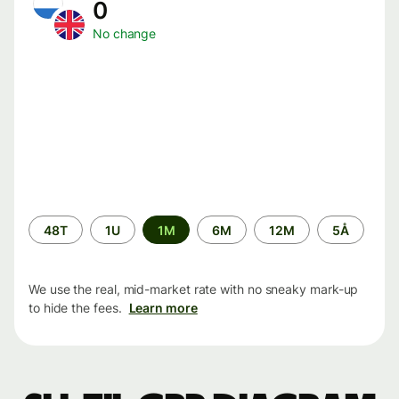
0
No change
Time
48T
1U
1M
6M
12M
5Å
period
We use the real, mid-market rate with no sneaky mark-up
to hide the fees.
Learn more