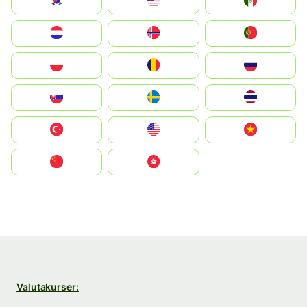
South Korea
Malay
Mexico
Nederland
Norge
Portugal
Polska
România
Россия
Slovensko
Ruoŧŧa
ไทย
Türkiye
United States
Vietnam
中国
中國香港特別行政區
Valutakurser: