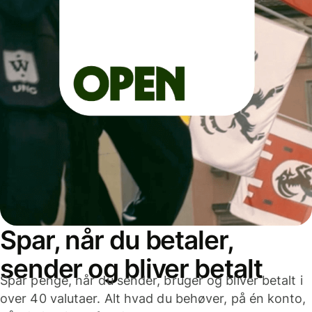
Spar, når du betaler,
sender og bliver betalt
Spar penge, når du sender, bruger og bliver betalt i
over 40 valutaer. Alt hvad du behøver, på én konto,