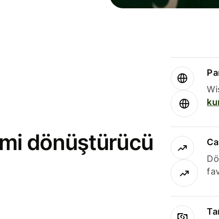
Par
Wi
ku
rimi dönüştürücü
Ca
Dö
fav
Ta