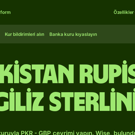
tform
Özellikler
Kur bildirimleri alın
Banka kuru kıyaslayın
akistan rupi
giliz sterlin
kuruyla PKR - GBP çevrimi yapın. Wise, bulun