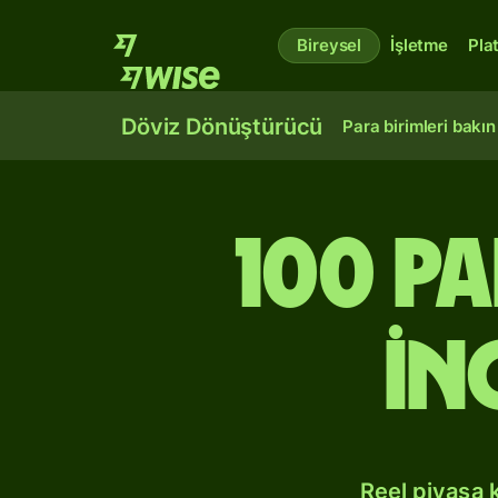
Bireysel
İşletme
Pla
Döviz Dönüştürücü
Para birimleri bakın
100 P
İn
Reel piyasa 