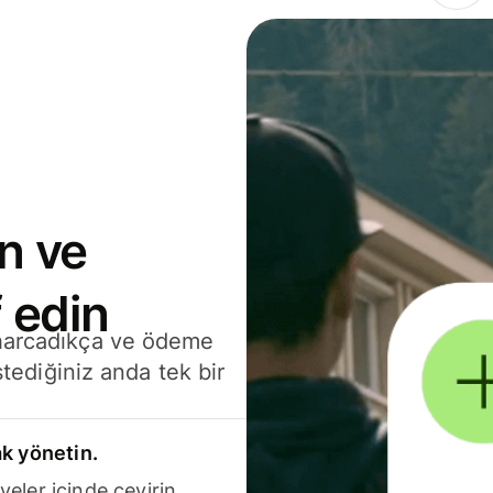
n ve
 edin
 harcadıkça ve ödeme
stediğiniz anda tek bir
k yönetin.
yeler içinde çevirin.