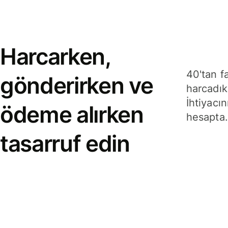
Harcarken,
40'tan f
gönderirken ve
harcadık
İhtiyacın
ödeme alırken
hesapta.
tasarruf edin