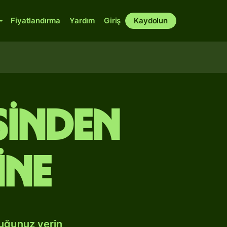
Fiyatlandırma
Yardım
Giriş
Kaydolun
sinden
ine
duğunuz yerin