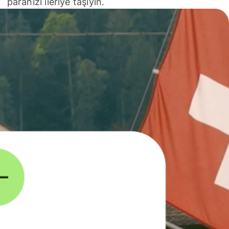
paranızı ileriye taşıyın.