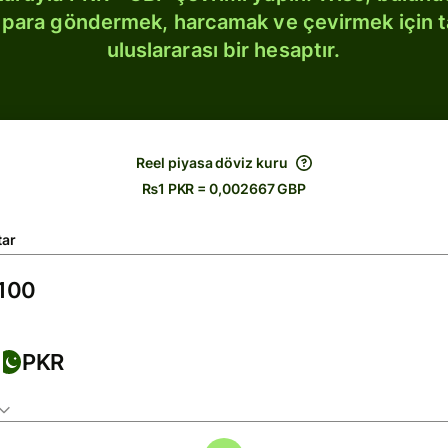
bi para göndermek, harcamak ve çevirmek için 
uluslararası bir hesaptır.
Reel piyasa döviz kuru
₨1 PKR = 0,002667 GBP
tar
PKR