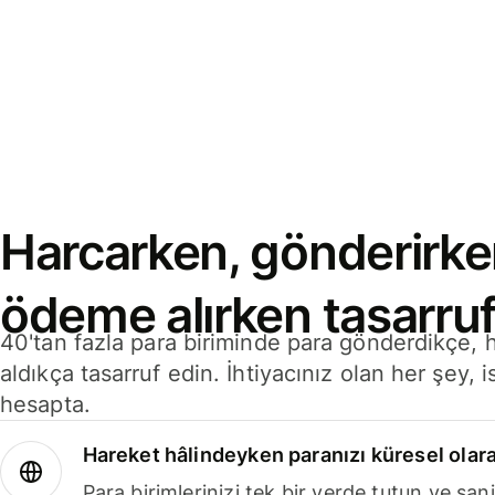
Harcarken, gönderirke
ödeme alırken tasarruf
40'tan fazla para biriminde para gönderdikçe,
aldıkça tasarruf edin. İhtiyacınız olan her şey, i
hesapta.
Hareket hâlindeyken paranızı küresel olara
Para birimlerinizi tek bir yerde tutun ve sani