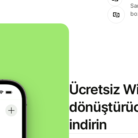
Sa
bo
Ücretsiz Wi
dönüştürü
indirin