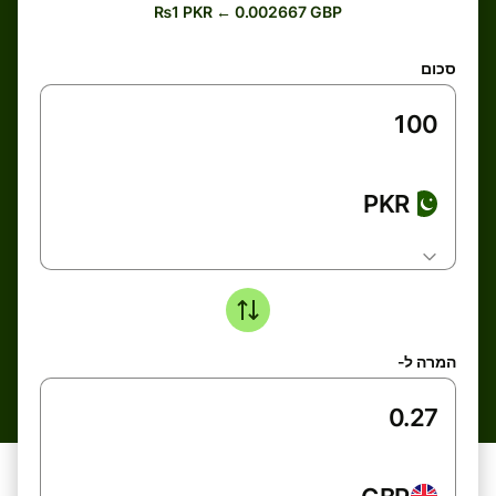
₨1 PKR ← 0.002667 GBP
סכום
PKR
המרה ל-