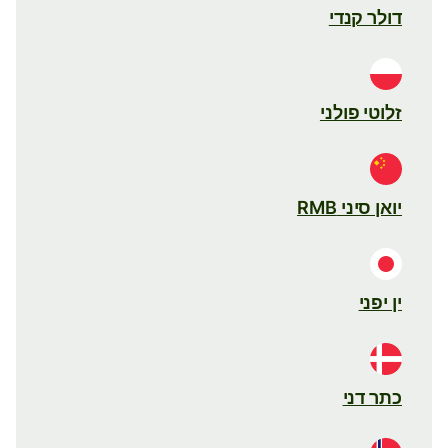
דולר קנדי
זלוטי פולני
יואן סיני RMB
ין יפני
כתר דני