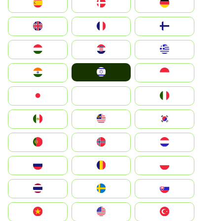
Deutschland
Denmark
España
Suomi
France
United Kingdom
Greece
Hrvatska
Magyarország
Israel
Indonesia
India
Italia
JA
Japan
South Korea
Malay
Mexico
Nederland
Norge
Portugal
Polska
România
Россия
Slovensko
Ruoŧŧa
ไทย
Türkiye
United States
Vietnam