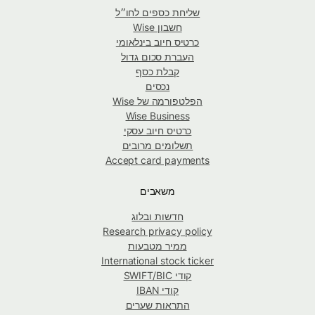
שליחת כספים לחו״ל
חשבון Wise
כרטיס חיוב בינלאומי
העברת סכום גדול
קבלת כסף
נכסים
הפלטפורמה של Wise
Wise Business
כרטיס חיוב עסקי
תשלומים מרובים
Accept card payments
משאבים
חדשות ובלוג
Research privacy policy
ממיר מטבעות
International stock ticker
קודי SWIFT/BIC
קודי IBAN
התראות שערים