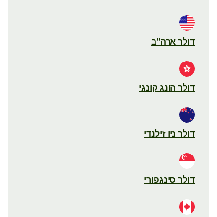
דולר ארה"ב
דולר הונג קונגי
דולר ניו זילנדי
דולר סינגפורי