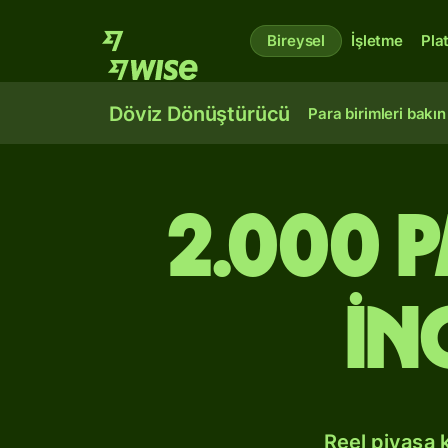
Bireysel
İşletme
Pla
Döviz Dönüştürücü
Para birimleri bakın
2.000 
İn
Reel piyasa 