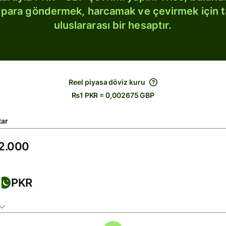
bi para göndermek, harcamak ve çevirmek için 
uluslararası bir hesaptır.
Reel piyasa döviz kuru
₨1 PKR = 0,002675 GBP
tar
PKR