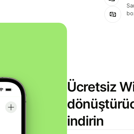
Sa
bo
Ücretsiz Wi
dönüştürü
indirin