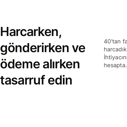
Harcarken,
40'tan f
gönderirken ve
harcadık
İhtiyacın
ödeme alırken
hesapta.
tasarruf edin