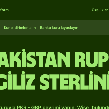
tform
Özellikler
Kur bildirimleri alın
Banka kuru kıyaslayın
Pakistan rup
giliz sterlin
kuruyla PKR - GBP çevrimi yapın. Wise, bulun