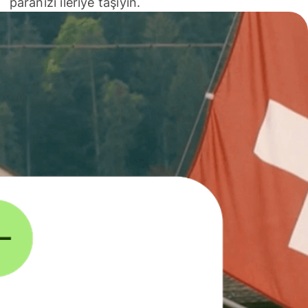
paranızı ileriye taşıyın.