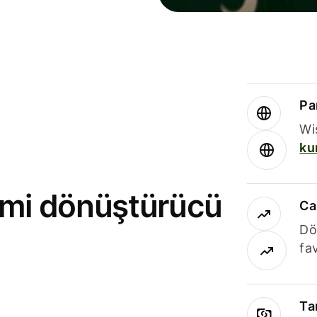
Par
Wi
ku
rimi dönüştürücü
Ca
Dö
fav
Ta