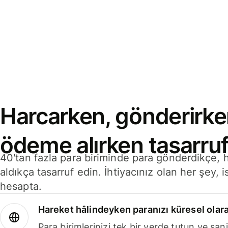
Harcarken, gönderirke
ödeme alırken tasarruf
40'tan fazla para biriminde para gönderdikçe,
aldıkça tasarruf edin. İhtiyacınız olan her şey, i
hesapta.
Hareket hâlindeyken paranızı küresel olara
Para birimlerinizi tek bir yerde tutun ve sani