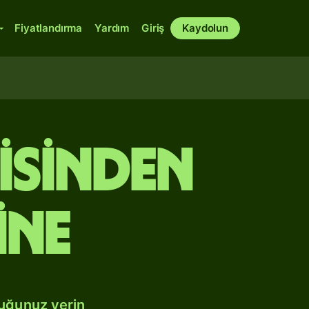
Fiyatlandırma
Yardım
Giriş
Kaydolun
isinden
ine
duğunuz yerin