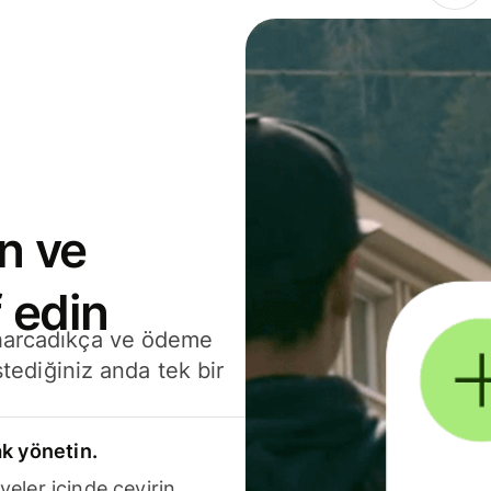
n ve
 edin
 harcadıkça ve ödeme
stediğiniz anda tek bir
k yönetin.
yeler içinde çevirin.