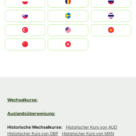
Polska
România
Россия
Slovensko
Ruoŧŧa
ไทย
Türkiye
United States
Vietnam
中国
中國香港特別行政區
Wechselkurse:
Auslandsüberweisung:
Historische Wechselkurse:
Historischer Kurs von AUD
Historischer Kurs von GBP
Historischer Kurs von MXN