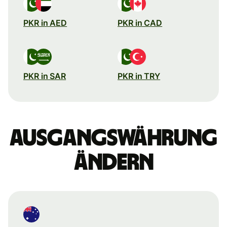
PKR in AED
PKR in CAD
PKR in SAR
PKR in TRY
Ausgangswährung
ändern