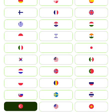
Deutschland
Denmark
España
Suomi
France
United Kingdom
Greece
Hrvatska
Magyarország
Indonesia
Israel
India
Italia
JA
Japan
South Korea
Malay
Mexico
Nederland
Norge
Portugal
Polska
România
Россия
Slovensko
Ruoŧŧa
ไทย
Türkiye
United States
Vietnam