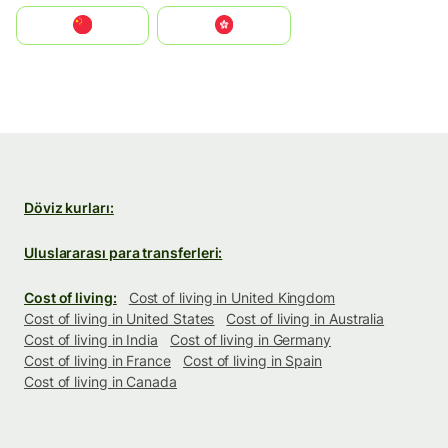
中国
中國香港特別行政區
Döviz kurları:
Uluslararası para transferleri:
Cost of living:
Cost of living in United Kingdom
Cost of living in United States
Cost of living in Australia
Cost of living in India
Cost of living in Germany
Cost of living in France
Cost of living in Spain
Cost of living in Canada