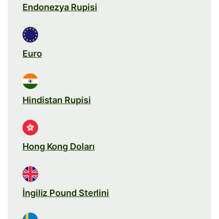
Endonezya Rupisi
Euro
Hindistan Rupisi
Hong Kong Doları
İngiliz Pound Sterlini