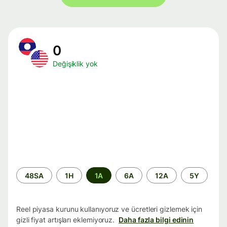
0
Değişiklik yok
Zaman
48SA
1H
1A
6A
12A
5Y
aralığı
Reel piyasa kurunu kullanıyoruz ve ücretleri gizlemek için
gizli fiyat artışları eklemiyoruz.
Daha fazla bilgi edinin