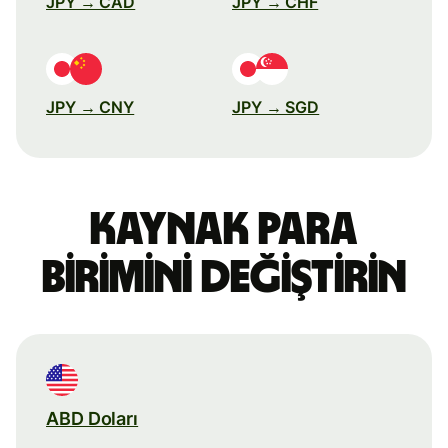
JPY → CAD
JPY → CHF
JPY → CNY
JPY → SGD
Kaynak para
birimini değiştirin
ABD Doları