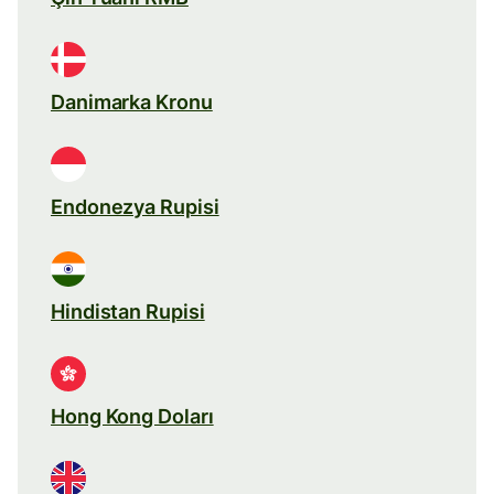
Danimarka Kronu
Endonezya Rupisi
Hindistan Rupisi
Hong Kong Doları