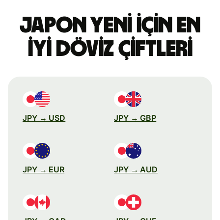
Japon yeni için en
iyi döviz çiftleri
JPY → USD
JPY → GBP
JPY → EUR
JPY → AUD