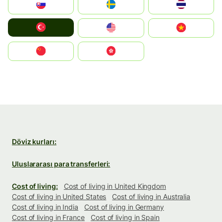
Slovensko
Ruoŧŧa
ไทย
Türkiye
United States
Vietnam
中国
中國香港特別行政區
Döviz kurları:
Uluslararası para transferleri:
Cost of living:
Cost of living in United Kingdom
Cost of living in United States
Cost of living in Australia
Cost of living in India
Cost of living in Germany
Cost of living in France
Cost of living in Spain