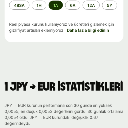
Zaman
48SA
1H
1A
6A
12A
5Y
aralığı
Reel piyasa kurunu kullanıyoruz ve ücretleri gizlemek için
gizli fiyat artışları eklemiyoruz.
Daha fazla bilgi edinin
1 JPY → EUR istatistikleri
JPY → EUR kurunun performansı son 30 günde en yüksek
0,0055, en düşük 0,0053 değerlerini gördü. 30 günlük ortalama
0,0054 oldu. JPY → EUR kurundaki değişiklik 0.67
değerindeydi.