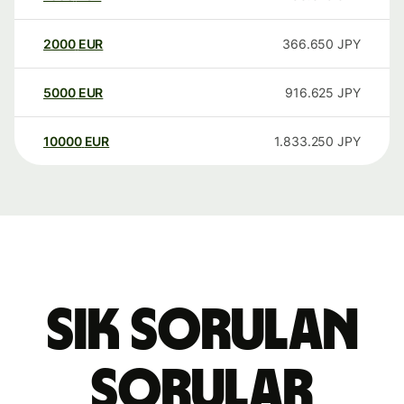
2000
EUR
366.650
JPY
5000
EUR
916.625
JPY
10000
EUR
1.833.250
JPY
Sık sorulan
sorular