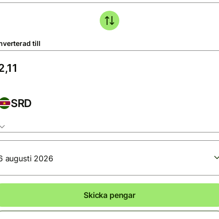
verterad till
SRD
6 augusti 2026
Skicka pengar