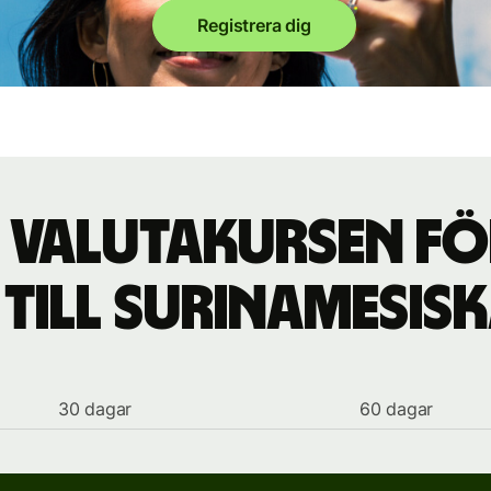
Registrera dig
r valutakursen fö
l till surinamesi
30 dagar
60 dagar