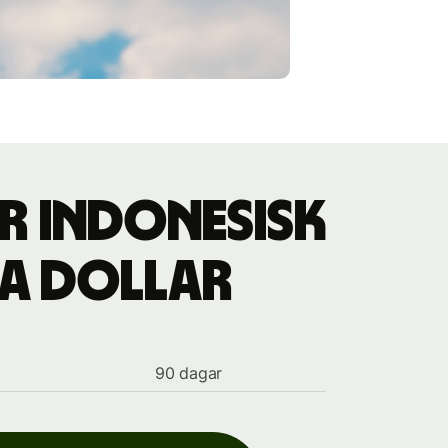
r indonesisk
ska dollar
90 dagar