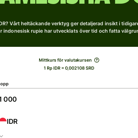
IDR? Vårt heltäckande verktyg ger detaljerad insikt i tidiga
ur indonesisk rupie har utvecklats över tid och fatta välgrun
Mittkurs för valutakursen
1 Rp IDR = 0,002108 SRD
lopp
IDR