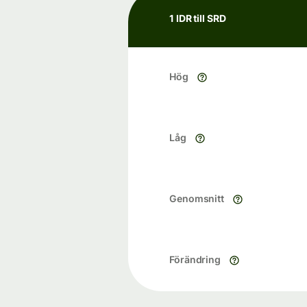
1 IDR till SRD
Hög
Låg
Genomsnitt
Förändring