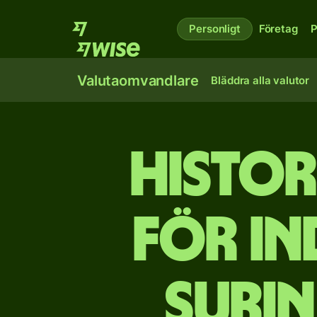
Personligt
Företag
P
Valutaomvandlare
Bläddra alla valutor
Histor
för in
suri