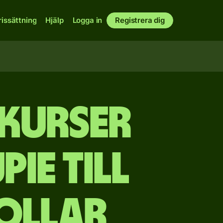
rissättning
Hjälp
Logga in
Registrera dig
akurser
ie till
ollar