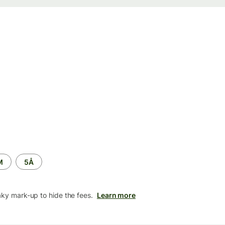
M
5Å
aky mark-up to hide the fees.
Learn more