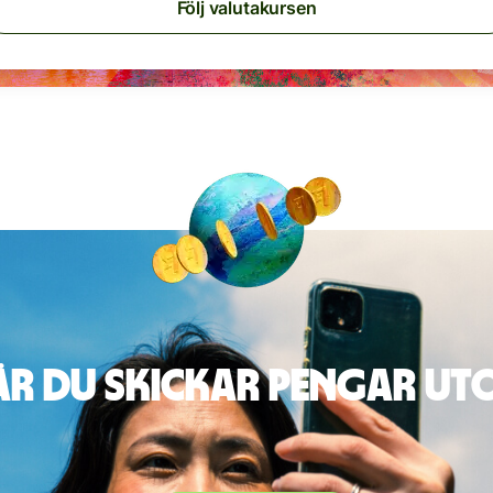
Följ valutakursen
är du skickar pengar u