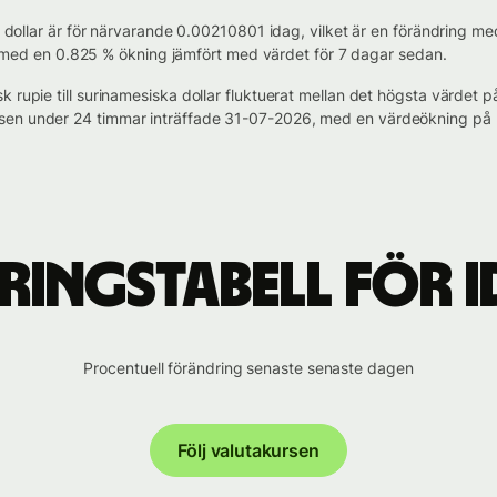
ka dollar är för närvarande 0.00210801 idag, vilket är en förändring 
lt, med en 0.825 % ökning jämfört med värdet för 7 dagar sedan.
k rupie till surinamesiska dollar fluktuerat mellan det högsta värde
sen under 24 timmar inträffade 31-07-2026, med en värdeökning på 
ingstabell för ID
Procentuell förändring senaste senaste dagen
Följ valutakursen