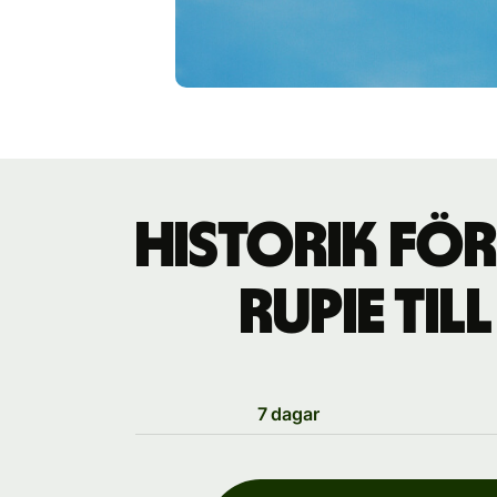
Historik fö
rupie til
7 dagar