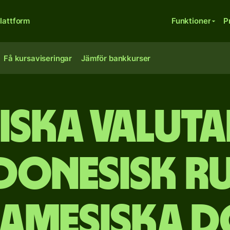
lattform
Funktioner
P
Få kursaviseringar
Jämför bankkurser
iska valut
donesisk rup
namesiska d