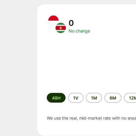
0
No change
Time
48H
1V
1M
6M
12
period
We use the real, mid-market rate with no sne