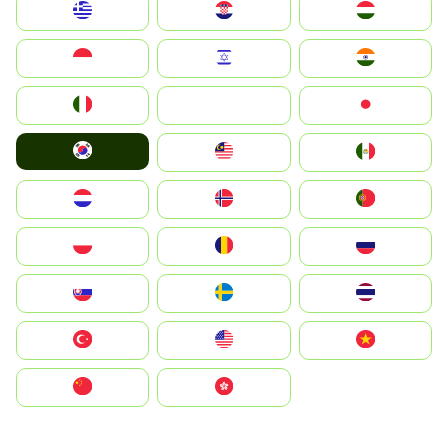
Greece
Hrvatska
Magyarország
Indonesia
Israel
India
Italia
JA
Japan
South Korea
Malay
Mexico
Nederland
Norge
Portugal
Polska
România
Россия
Slovensko
Ruoŧŧa
ไทย
Türkiye
United States
Vietnam
中国
中國香港特別行政區