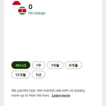
0
No change
기
48시간
1주
1개월
6개월
간
12개월
5년
We use the real, mid-market rate with no sneaky
mark-up to hide the fees.
Learn more