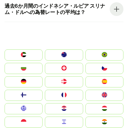
過去6か月間のインドネシア・ルピア スリナ
ム・ドルへの為替レートの平均は？
الإمارات العربية المتحدة
Australia
Brazil
България
Switzerland
Czechia
Deutschland
Denmark
España
Suomi
France
United Kingdom
Greece
Hrvatska
Magyarország
Indonesia
Israel
India