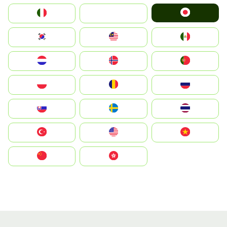
Japan
Italia
JA
South Korea
Malay
Mexico
Nederland
Norge
Portugal
Polska
România
Россия
Slovensko
Ruoŧŧa
ไทย
Türkiye
United States
Vietnam
中国
中國香港特別行政區