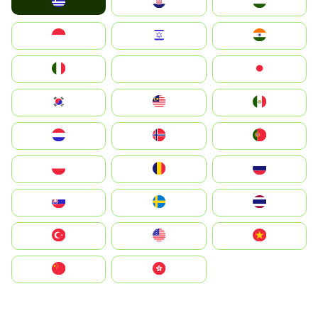
Greece
Hrvatska
Magyarország
Indonesia
Israel
India
Italia
JA
Japan
South Korea
Malay
Mexico
Nederland
Norge
Portugal
Polska
România
Россия
Slovensko
Ruoŧŧa
ไทย
Türkiye
United States
Vietnam
中国
中國香港特別行政區