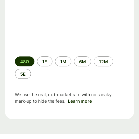
Time
48Ω
1Ε
1M
6M
12M
period
5Ε
We use the real, mid-market rate with no sneaky
mark-up to hide the fees.
Learn more