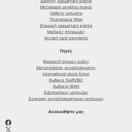
Διεθνής χρεωστική κάρτα
Μεταφορά μεγάλου ποσού
Λάβετε χρήματα
Πλατφόρμα Wise
Εταιρική χρεωστική κάρτα
Μαζικές πληρωμές
Accept card payments
Πηγές
Research privacy policy
Μετατροπέας συναλλάγματος
International stock ticker
Κωδικοί Swift/BIC
Κωδικοί IBAN
Ειδοποιήσεις ισοτιμίας
Σύγκριση συναλλαγματικών ισοτιμιών
Ακολουθήστε μας