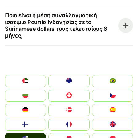
Ποια είναι η μέση συναλλαγματική
ισοτιμία Ρουπία Ινδονησίας σε to
Surinamese dollars τους τελευταίους 6
μήνες;
الإمارات العربية المتحدة
Australia
Brazil
България
Switzerland
Czechia
Deutschland
Denmark
España
Suomi
France
United Kingdom