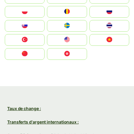
Polska
România
Россия
Slovensko
Ruoŧŧa
ไทย
Türkiye
United States
Vietnam
中国
中國香港特別行政區
Taux de change :
Transferts d'argent internationaux :