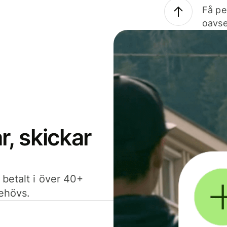
Få pe
oavse
, skickar
 betalt i över 40+
behövs.