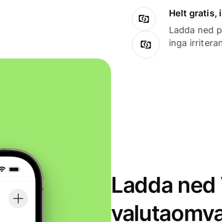
Helt gratis,
Ladda ned på
inga irriter
Ladda ned 
valutaomva