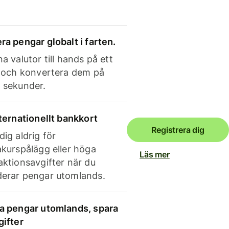
ra pengar globalt i farten.
a valutor till hands på ett
e och konvertera dem på
 sekunder.
nternationellt bankkort
Registrera dig
dig aldrig för
akurspålägg eller höga
Läs mer
aktionsavgifter när du
erar pengar utomlands.
a pengar utomlands, spara
gifter