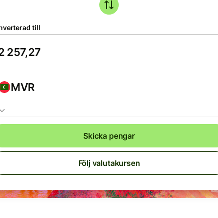
verterad till
MVR
Skicka pengar
Följ valutakursen