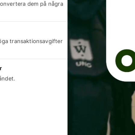
h konvertera dem på några
höga transaktionsavgifter
r
åndet.