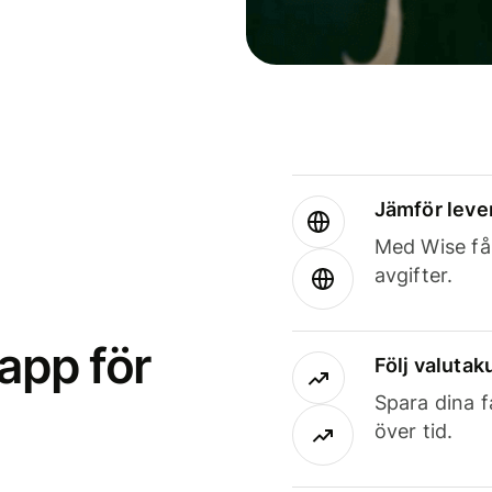
Jämför leve
Med Wise får
avgifter.
app för
Följ valutaku
Spara dina f
över tid.