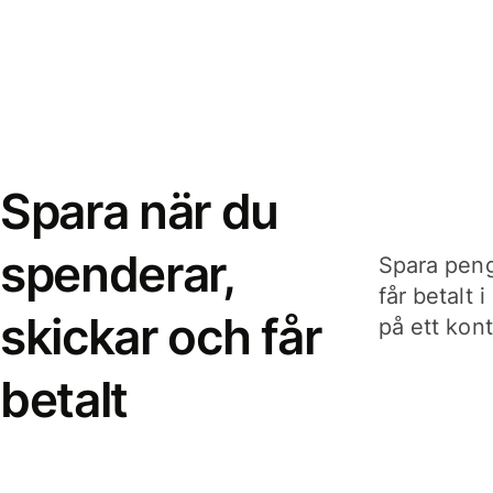
Spara när du
spenderar,
Spara peng
får betalt 
skickar och får
på ett kon
betalt