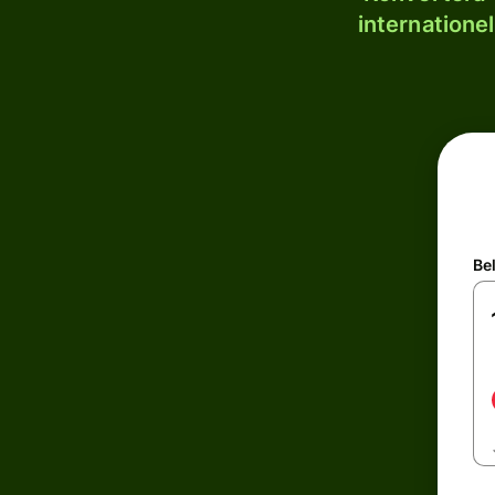
internatione
Be