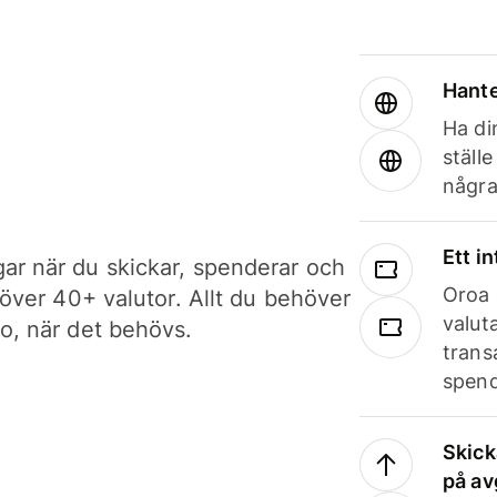
Hante
Ha din
ställ
några
Ett i
ar när du skickar, spenderar och
Oroa 
i över 40+ valutor. Allt du behöver
valut
to, när det behövs.
trans
spend
Skick
på av