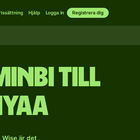
rissättning
Hjälp
Logga in
Registrera dig
inbi till
iyaa
 Wise är det