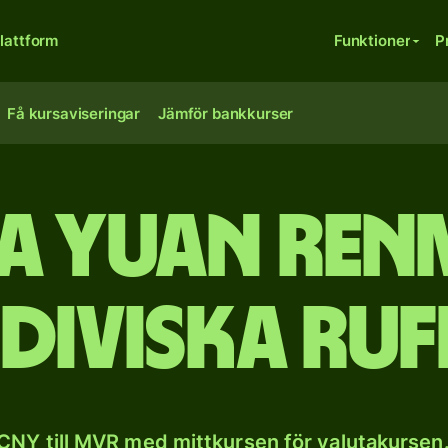
lattform
Funktioner
P
Få kursaviseringar
Jämför bankkurser
a yuan renm
diviska ruf
CNY till MVR med mittkursen för valutakursen.