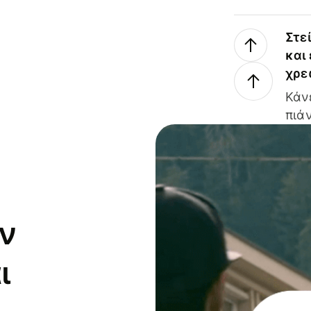
Στε
και
χρε
Κάν
πιάν
ν
ι