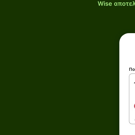
Wise αποτελ
Πο