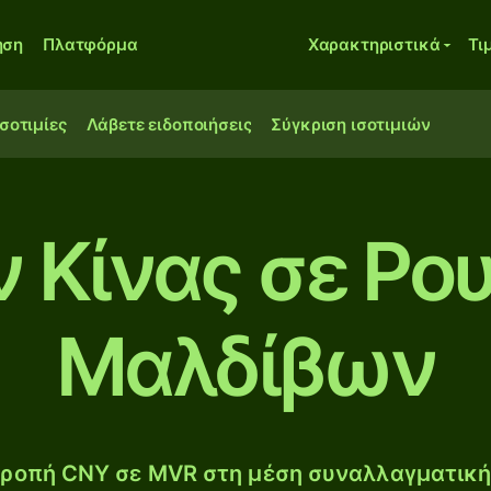
ηση
Πλατφόρμα
Χαρακτηριστικά
Τι
ισοτιμίες
Λάβετε ειδοποιήσεις
Σύγκριση ισοτιμιών
 Κίνας σε Ρο
Μαλδίβων
ροπή CNY σε MVR στη μέση συναλλαγματική 