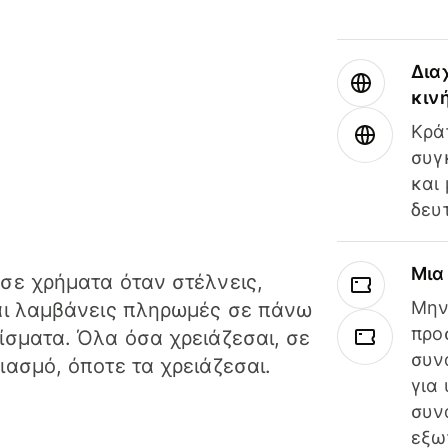
Δια
κιν
Κρά
συγ
και
δευ
Μια
σε χρήματα όταν στέλνεις,
Μην
αι λαμβάνεις πληρωμές σε πάνω
προ
ίσματα. Όλα όσα χρειάζεσαι, σε
συν
ιασμό, όποτε τα χρειάζεσαι.
για
συν
εξω