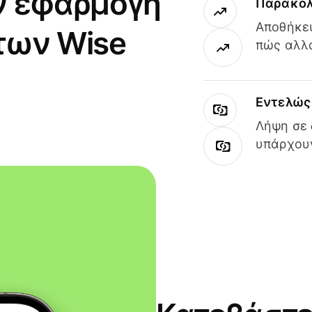
ν εφαρμογή
Παρακολ
Αποθήκευ
των Wise
πώς αλλά
Εντελώς 
Λήψη σε 
υπάρχουν