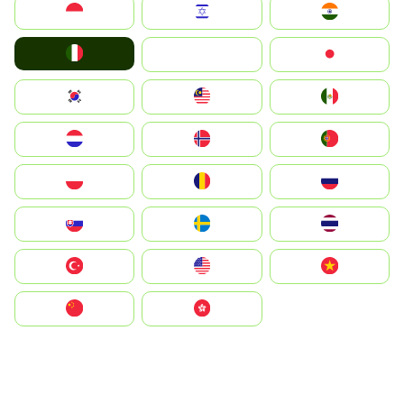
Indonesia
Israel
India
Italia
JA
Japan
South Korea
Malay
Mexico
Nederland
Norge
Portugal
Polska
România
Россия
Slovensko
Ruoŧŧa
ไทย
Türkiye
United States
Vietnam
中国
中國香港特別行政區