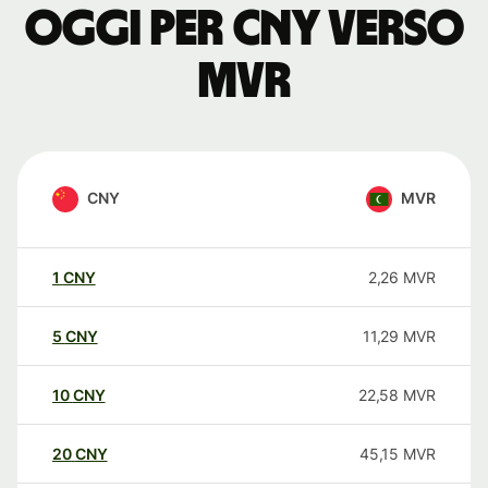
oggi per CNY verso
MVR
CNY
MVR
1
CNY
2,26
MVR
5
CNY
11,29
MVR
10
CNY
22,58
MVR
20
CNY
45,15
MVR