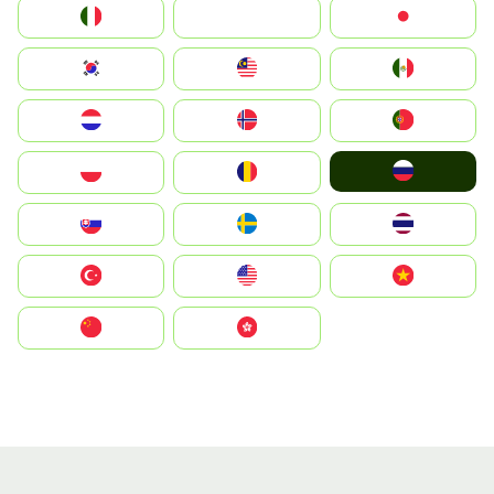
Italia
JA
Japan
South Korea
Malay
Mexico
Nederland
Norge
Portugal
Россия
Polska
România
Slovensko
Ruoŧŧa
ไทย
Türkiye
United States
Vietnam
中国
中國香港特別行政區