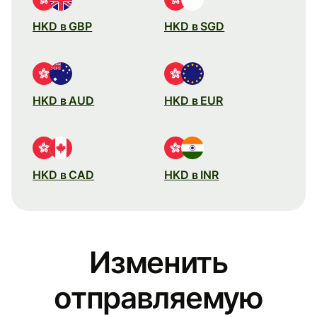
HKD в GBP
HKD в SGD
HKD в AUD
HKD в EUR
HKD в CAD
HKD в INR
Изменить
отправляемую