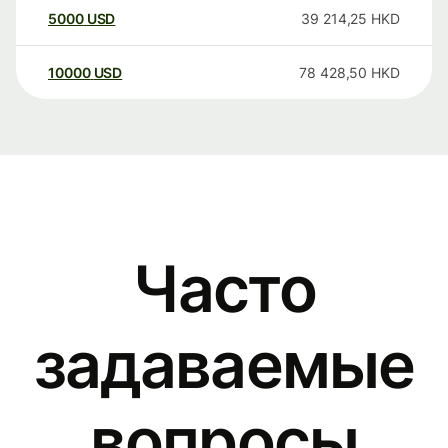
5000
USD
39 214,25
HKD
10000
USD
78 428,50
HKD
Часто
задаваемые
вопросы