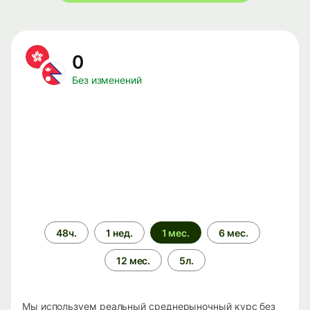
0
Без изменений
Период
48ч.
1 нед.
1 мес.
6 мес.
времени
12 мес.
5л.
Мы используем реальный среднерыночный курс без