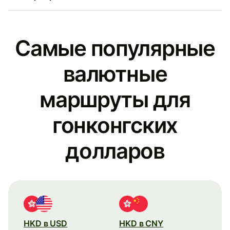
Самые популярные
валютные
маршруты для
гонконгских
долларов
HKD в USD
HKD в CNY