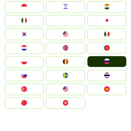
Indonesia
Israel
India
Italia
JA
Japan
South Korea
Malay
Mexico
Nederland
Norge
Portugal
Россия
Polska
România
Slovensko
Ruoŧŧa
ไทย
Türkiye
United States
Vietnam
中国
中國香港特別行政區