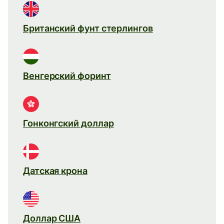
Британский фунт стерлингов
Венгерский форинт
Гонконгский доллар
Датская крона
Доллар США