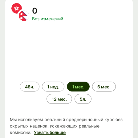
0
Без изменений
Период
48ч.
1 нед.
1 мес.
6 мес.
времени
12 мес.
5л.
Мы используем реальный среднерыночный курс без
скрытых наценок, искажающих реальные
комиссии.
Узнать больше