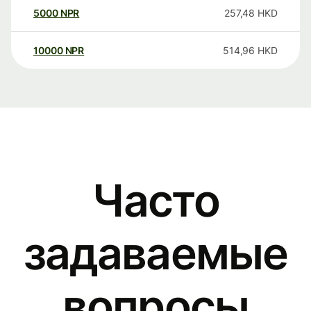
5000
NPR
257,48
HKD
10000
NPR
514,96
HKD
Часто
задаваемые
вопросы