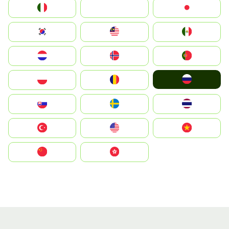
Italia
JA
Japan
South Korea
Malay
Mexico
Nederland
Norge
Portugal
Россия
Polska
România
Slovensko
Ruoŧŧa
ไทย
Türkiye
United States
Vietnam
中国
中國香港特別行政區