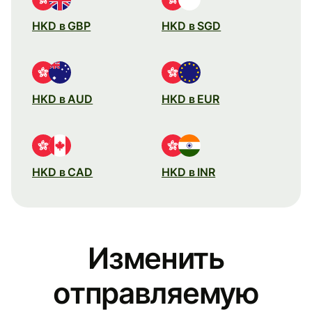
HKD в GBP
HKD в SGD
HKD в AUD
HKD в EUR
HKD в CAD
HKD в INR
Изменить
отправляемую