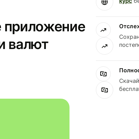
курс
бе
е приложение
Отсле
Сохран
и валют
постеп
Полнос
Скачай
беспла