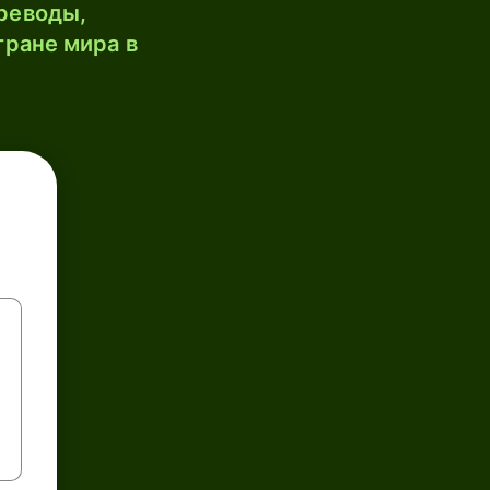
реводы,
тране мира в