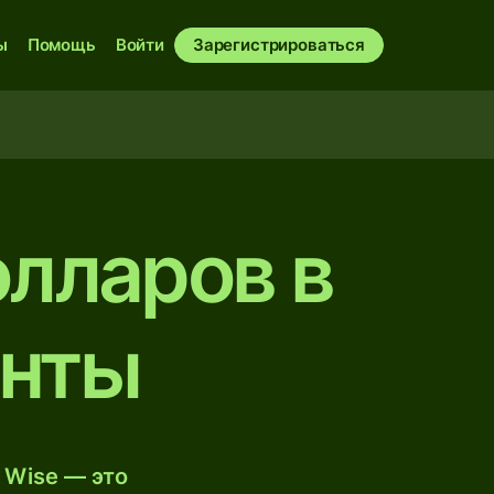
ы
Помощь
Войти
Зарегистрироваться
олларов в
инты
 Wise — это