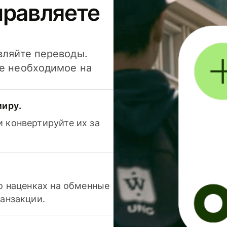
правляете
вляйте переводы.
се необходимое на
миру.
 конвертируйте их за
 о наценках на обменные
ранзакции.