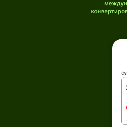
междун
конвертиров
Су