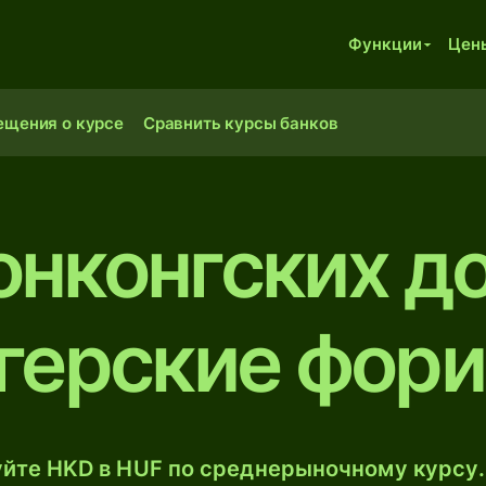
Функции
Цен
ещения о курсе
Сравнить курсы банков
онконгских д
герские фор
йте HKD в HUF по среднерыночному курсу.