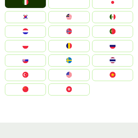
Italia
JA
Japan
South Korea
Malay
Mexico
Nederland
Norge
Portugal
Polska
România
Россия
Slovensko
Ruoŧŧa
ไทย
Türkiye
United States
Vietnam
中国
中國香港特別行政區