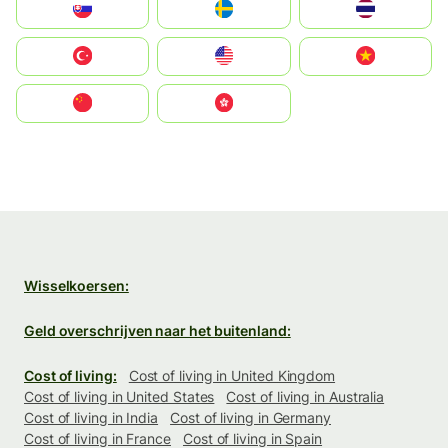
Slovensko
Ruoŧŧa
ไทย
Türkiye
United States
Vietnam
中国
中國香港特別行政區
Wisselkoersen:
Geld overschrijven naar het buitenland:
Cost of living:
Cost of living in United Kingdom
Cost of living in United States
Cost of living in Australia
Cost of living in India
Cost of living in Germany
Cost of living in France
Cost of living in Spain