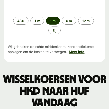
Periode
48 u
1 w
1 m
6 m
12 m
5 j
Wij gebruiken de echte middenkoers, zonder stiekeme
opslagen om de kosten te verbergen.
Meer info
Wisselkoersen voor
HKD naar HUF
vandaag