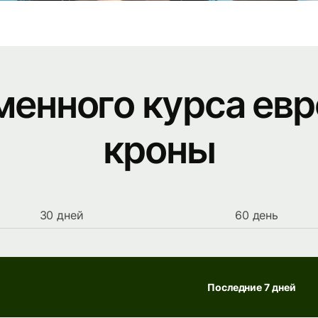
менного курса ев
кроны
30 дней
60 день
Последние 7 дней