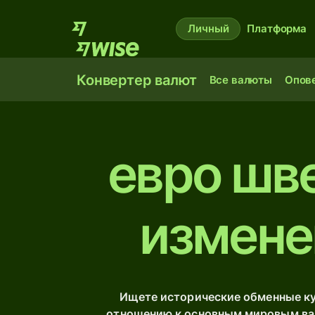
Личный
Платформа
Конвертер валют
Все валюты
Опов
евро шв
измене
Ищете исторические обменные к
отношению к основным мировым вал