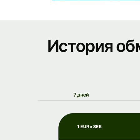
История об
7 дней
1 EUR в SEK