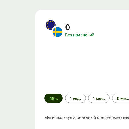
0
Без изменений
Период
48ч.
1 нед.
1 мес.
6 мес
времени
Мы используем реальный среднерыночный