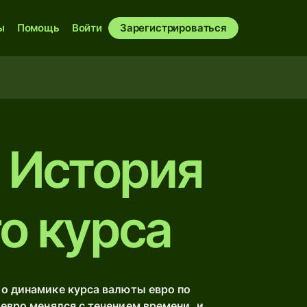
ы
Помощь
Войти
Зарегистрироваться
 История
о курса
 динамике курса валюты евро по
вро менялся с течением времени, и