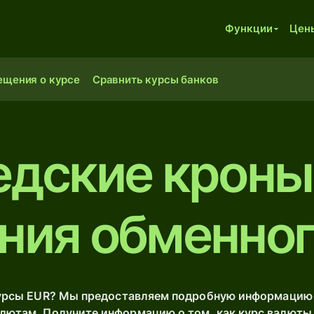
Функции
Цен
ещения о курсе
Сравнить курсы банков
едские кроны
ния обменног
урсы EUR? Мы предоставляем подробную информацию о
ютам. Получите информацию о том, как курс валюты е