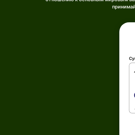
принимай
Су