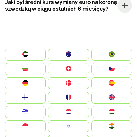
Jaki był średni kurs wymiany euro na koronę
szwedzką w ciągu ostatnich 6 miesięcy?
الإمارات العربية المتحدة
Australia
Brazil
България
Switzerland
Czechia
Deutschland
Denmark
España
Suomi
France
United Kingdom
Greece
Hrvatska
Magyarország
Indonesia
Israel
India