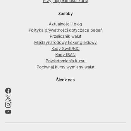
Przyjmuj płatności kartą
Zasoby
Aktualności i blog
Polityka prywatności dotycząca badań
Przelicznik walut
Międzynarodowy ticker giełdowy
Kody Swift/BIC
Kody IBAN
Powiadomienia kursu
Porównaj kursy wymiany walut
Śledź nas