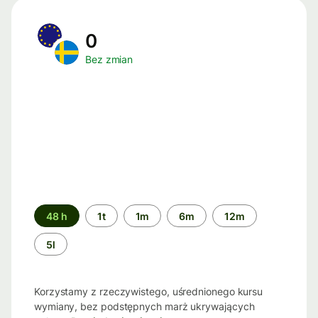
0
Bez zmian
Przedział
48 h
1t
1m
6m
12m
czasu
5l
Korzystamy z rzeczywistego, uśrednionego kursu
wymiany, bez podstępnych marż ukrywających