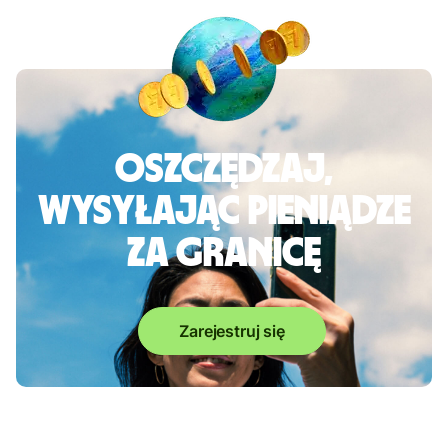
Oszczędzaj,
wysyłając pieniądze
za granicę
Zarejestruj się