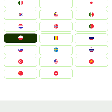
Italia
JA
Japan
South Korea
Malay
Mexico
Nederland
Norge
Portugal
Polska
România
Россия
Slovensko
Ruoŧŧa
ไทย
Türkiye
United States
Vietnam
中国
中國香港特別行政區