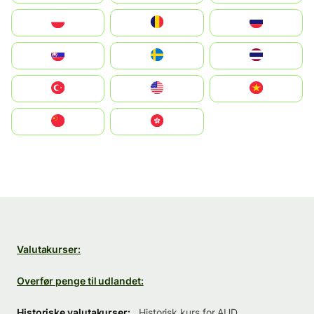
Polska
România
Россия
Slovensko
Ruoŧŧa
ไทย
Türkiye
United States
Vietnam
中国
中國香港特別行政區
Valutakurser:
Overfør penge til udlandet:
Historiske valutakurser:
Historisk kurs for AUD