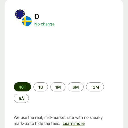
0
No change
Time
48T
1U
1M
6M
12M
period
5Å
We use the real, mid-market rate with no sneaky
mark-up to hide the fees.
Learn more