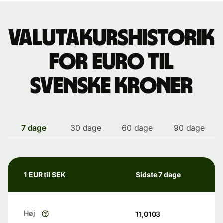
Valutakurshistorik
for euro til
svenske kroner
7 dage
30 dage
60 dage
90 dage
1 EUR til SEK
Sidste 7 dage
Høj
11,0103