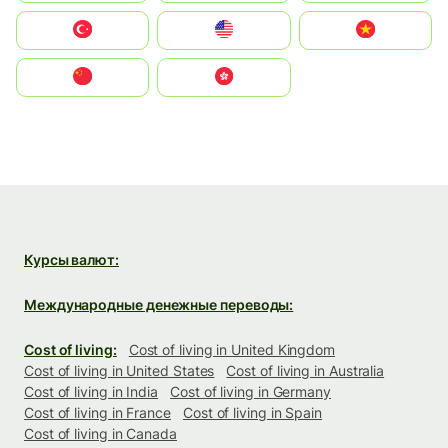
Türkiye
United States
Vietnam
中国
中國香港特別行政區
Курсы валют:
Международные денежные переводы:
Cost of living:
Cost of living in United Kingdom
Cost of living in United States
Cost of living in Australia
Cost of living in India
Cost of living in Germany
Cost of living in France
Cost of living in Spain
Cost of living in Canada