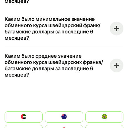
месяцев?
Каким было минимальное значение
обменного курса швейцарский франк/
багамские доллары за последние 6
месяцев?
Каким было среднее значение
обменного курса швейцарских франка/
багамские доллары за последние 6
месяцев?
الإمارات العربية المتحدة
Australia
Brazil