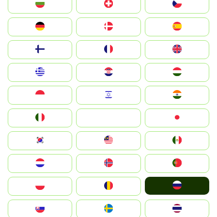
България
Switzerland
Czechia
Deutschland
Denmark
España
Suomi
France
United Kingdom
Greece
Hrvatska
Magyarország
Indonesia
Israel
India
Italia
JA
Japan
South Korea
Malay
Mexico
Nederland
Norge
Portugal
Россия
Polska
România
Slovensko
Ruoŧŧa
ไทย