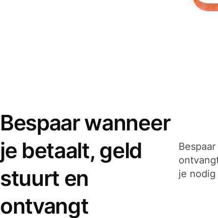
Bespaar wanneer
je betaalt, geld
Bespaar 
ontvangt
stuurt en
je nodig
ontvangt