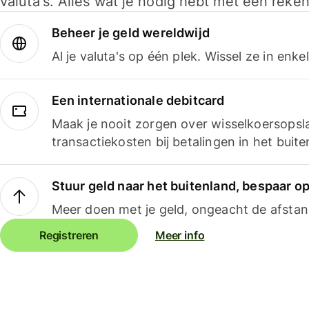
valuta's. Alles wat je nodig hebt met één reken
Beheer je geld wereldwijd
Al je valuta's op één plek. Wissel ze in enk
Een internationale debitcard
Maak je nooit zorgen over wisselkoersopsl
transactiekosten bij betalingen in het buite
Stuur geld naar het buitenland, bespaar o
Meer doen met je geld, ongeacht de afstan
Registreren
Meer info