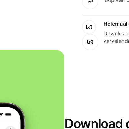
loop van d
Helemaal 
Downloade
vervelend
Download d