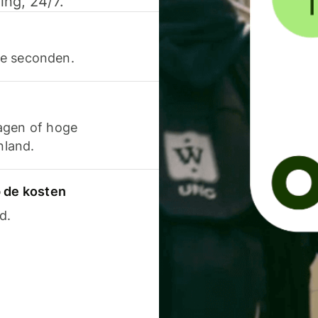
ing, 24/7.
ele seconden.
agen of hoge
nland.
p de kosten
d.