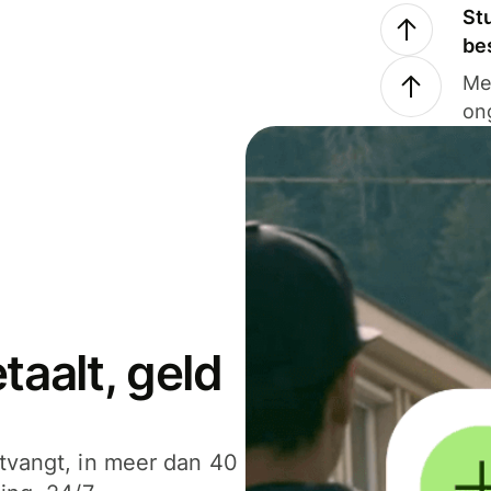
Stu
be
Me
on
aalt, geld
ntvangt, in meer dan 40