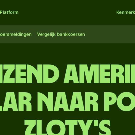
Platform
Kenmer
oersmeldingen
Vergelijk bankkoersen
uizend Amer
ar naar P
zloty's