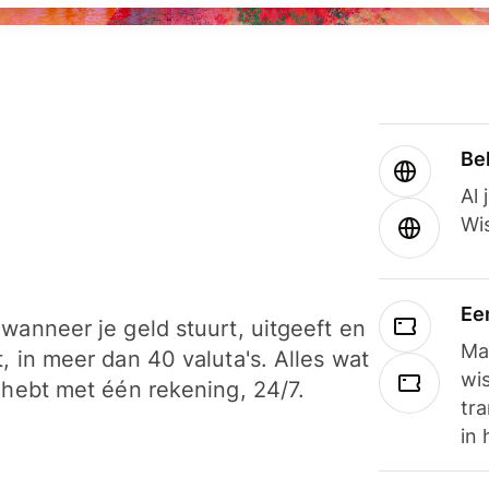
Be
Al 
Wi
Ee
wanneer je geld stuurt, uitgeeft en
Ma
, in meer dan 40 valuta's. Alles wat
wi
 hebt met één rekening, 24/7.
tra
in 