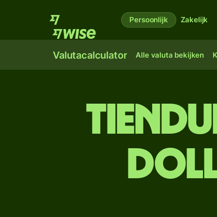
Persoonlijk
Zakelijk
Valutacalculator
Alle valuta bekijken
K
tien­d
doll