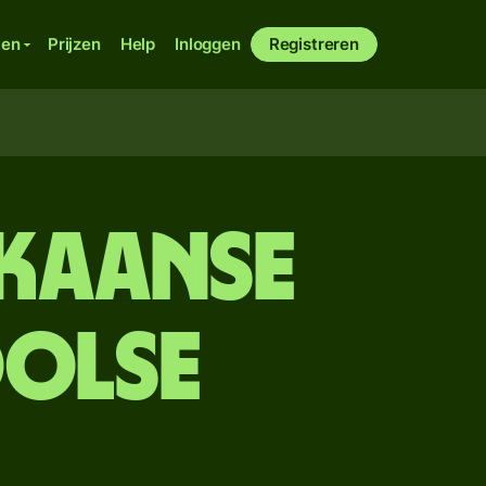
ken
Prijzen
Help
Inloggen
Registreren
ikaanse
oolse