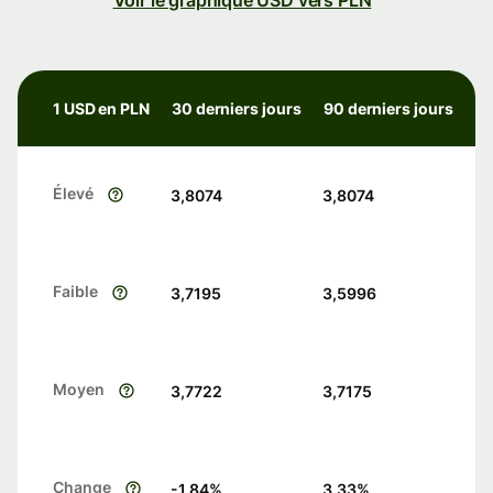
Voir le graphique USD vers PLN
1 USD en PLN
30 derniers jours
90 derniers jours
Élevé
3,8074
3,8074
Faible
3,7195
3,5996
Moyen
3,7722
3,7175
Change
-1.84
%
3.33
%