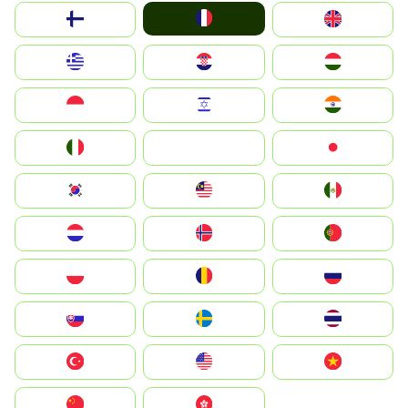
France
Suomi
United Kingdom
Greece
Hrvatska
Magyarország
Indonesia
Israel
India
Italia
JA
Japan
South Korea
Malay
Mexico
Nederland
Norge
Portugal
Polska
România
Россия
Slovensko
Ruoŧŧa
ไทย
Türkiye
United States
Vietnam
中国
中國香港特別行政區