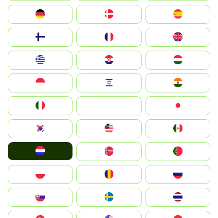
Deutschland
Denmark
España
Suomi
France
United Kingdom
Greece
Hrvatska
Magyarország
Indonesia
Israel
India
Italia
JA
Japan
South Korea
Malay
Mexico
Nederland
Norge
Portugal
Polska
România
Россия
Slovensko
Ruoŧŧa
ไทย