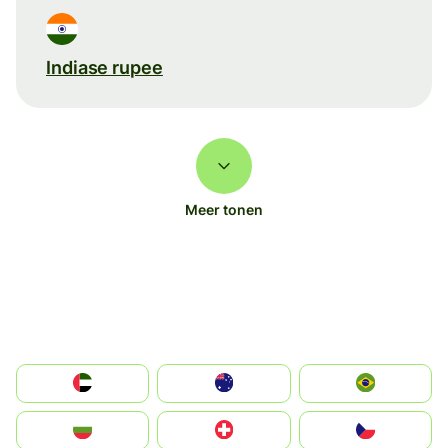
Indiase rupee
Meer tonen
الإمارات العربية المتحدة
Australia
Brazil
България
Switzerland
Czechia