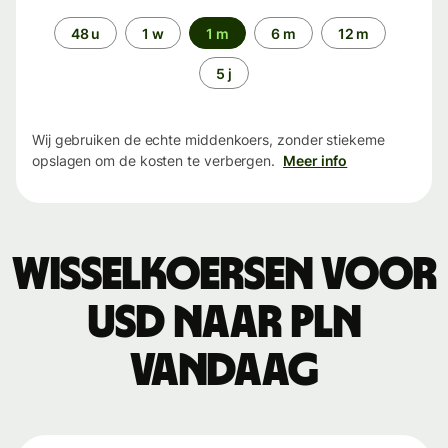
Periode
48 u
1 w
1 m
6 m
12 m
5 j
Wij gebruiken de echte middenkoers, zonder stiekeme
opslagen om de kosten te verbergen.
Meer info
Wisselkoersen voor
USD naar PLN
vandaag