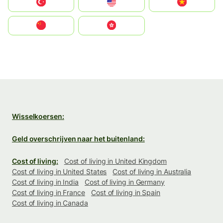
Türkiye
United States
Vietnam
中国
中國香港特別行政區
Wisselkoersen:
Geld overschrijven naar het buitenland:
Cost of living:
Cost of living in United Kingdom
Cost of living in United States
Cost of living in Australia
Cost of living in India
Cost of living in Germany
Cost of living in France
Cost of living in Spain
Cost of living in Canada