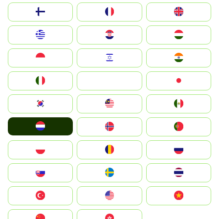
Suomi
France
United Kingdom
Greece
Hrvatska
Magyarország
Indonesia
Israel
India
Italia
JA
Japan
South Korea
Malay
Mexico
Nederland
Norge
Portugal
Polska
România
Россия
Slovensko
Ruoŧŧa
ไทย
Türkiye
United States
Vietnam
中国
中國香港特別行政區