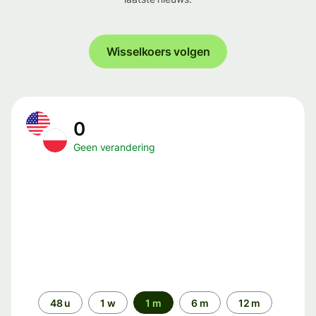
Wisselkoers volgen
0
Geen verandering
Periode
48 u
1 w
1 m
6 m
12 m