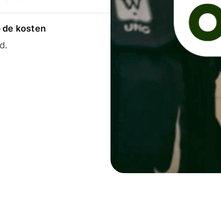
p de kosten
d.