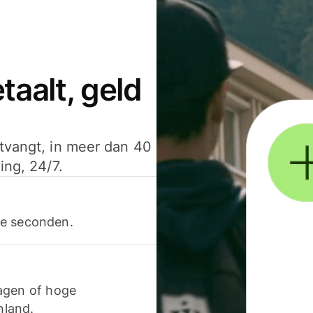
aalt, geld
ntvangt, in meer dan 40
ing, 24/7.
ele seconden.
agen of hoge
nland.