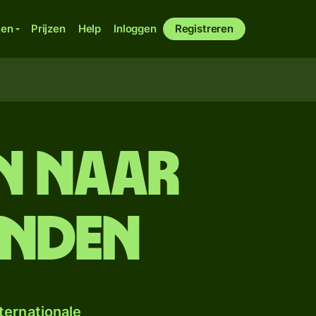
ken
Prijzen
Help
Inloggen
Registreren
n naar
onden
ternationale