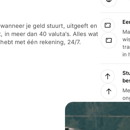
Ee
wanneer je geld stuurt, uitgeeft en
Ma
, in meer dan 40 valuta's. Alles wat
wi
 hebt met één rekening, 24/7.
tra
in 
Stu
be
Me
on