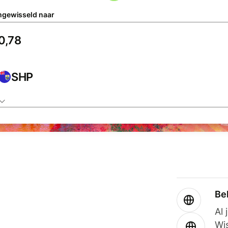
gewisseld naar
SHP
Be
Al 
Wi