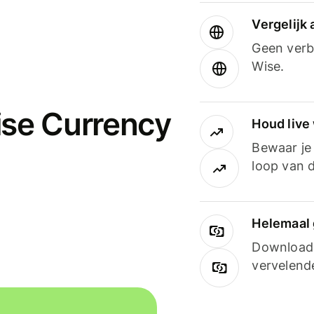
Vergelijk
Geen verbo
Wise.
ise Currency
Houd live
Bewaar je 
loop van d
Helemaal 
Downloade
vervelend