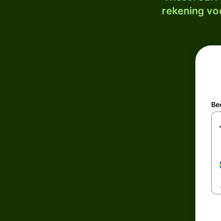
rekening voo
Be