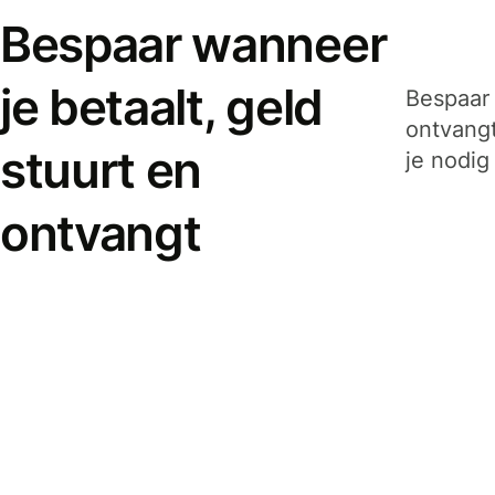
Bespaar wanneer
je betaalt, geld
Bespaar 
ontvangt
stuurt en
je nodig
ontvangt