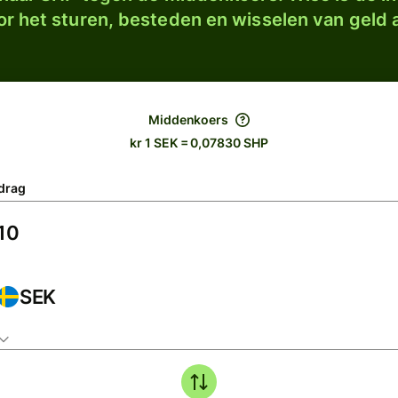
r het sturen, besteden en wisselen van geld a
Middenkoers
kr 1 SEK = 0,07830 SHP
drag
SEK