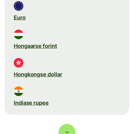
Euro
Hongaarse forint
Hongkongse dollar
Indiase rupee