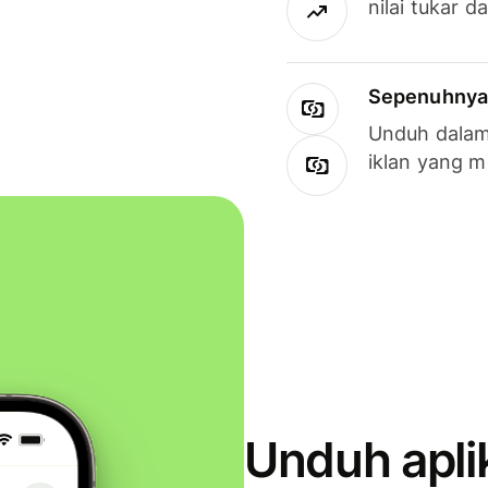
nilai tukar d
Sepenuhnya g
Unduh dalam 
iklan yang 
Unduh apli