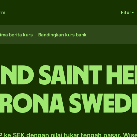
orm
Fitur
ima berita kurs
Bandingkan kurs bank
nd Saint He
rona Swed
 ke SEK dengan nilai tukar tengah pasar. Wis