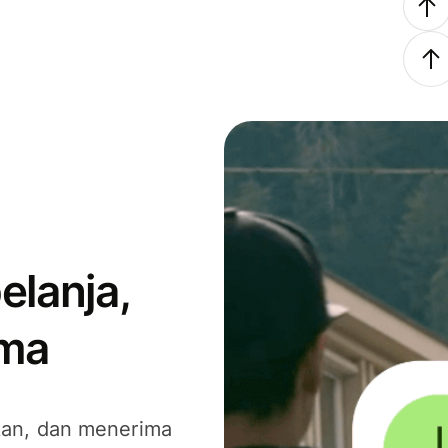
elanja,
ima
kan, dan menerima