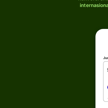
internasion
Ju