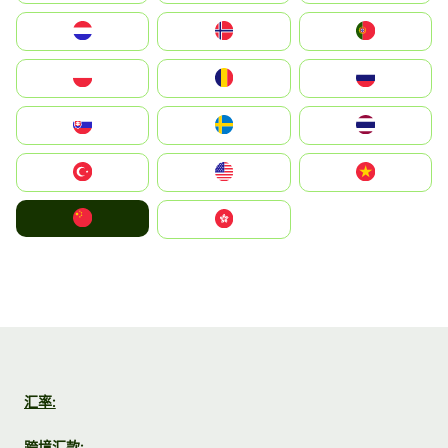
Nederland
Norge
Portugal
Polska
România
Россия
Slovensko
Ruoŧŧa
ไทย
Türkiye
United States
Vietnam
中国
中國香港特別行政區
汇率:
跨境汇款: