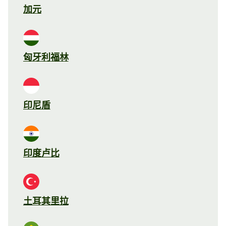
加元
匈牙利福林
印尼盾
印度卢比
土耳其里拉