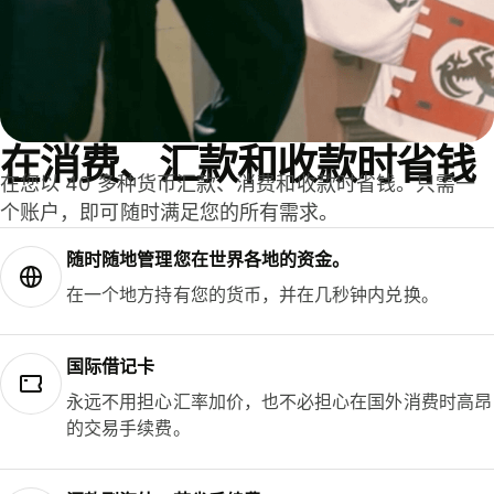
在消费、汇款和收款时省钱
在您以 40 多种货币汇款、消费和收款时省钱。只需一
个账户，即可随时满足您的所有需求。
随时随地管理您在世界各地的资金。
在一个地方持有您的货币，并在几秒钟内兑换。
国际借记卡
永远不用担心汇率加价，也不必担心在国外消费时高昂
的交易手续费。