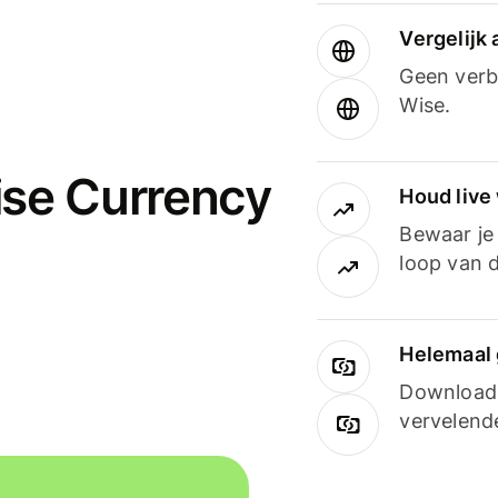
Vergelijk
Geen verbo
Wise.
ise Currency
Houd live
Bewaar je 
loop van d
Helemaal 
Downloade
vervelend