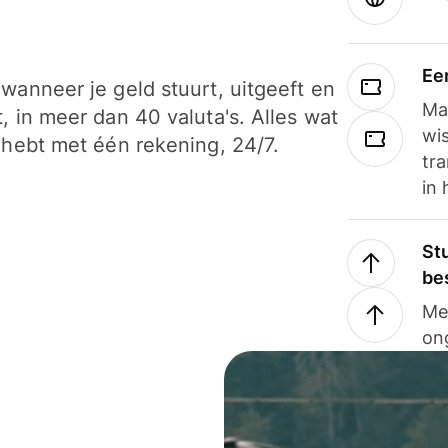
Ee
wanneer je geld stuurt, uitgeeft en
Ma
, in meer dan 40 valuta's. Alles wat
wi
 hebt met één rekening, 24/7.
tra
in 
Stu
be
Me
on