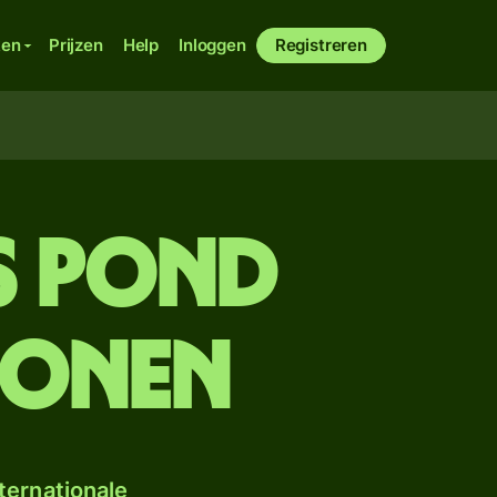
ken
Prijzen
Help
Inloggen
Registreren
ns pond
ronen
ternationale