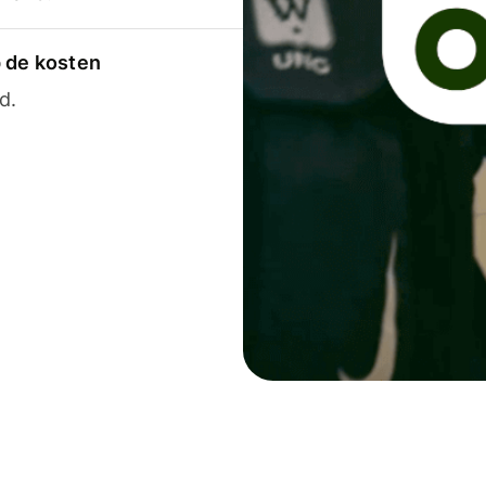
p de kosten
d.