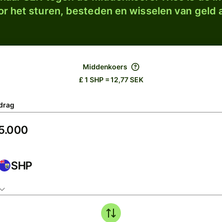
r het sturen, besteden en wisselen van geld a
Middenkoers
£ 1 SHP = 12,77 SEK
drag
SHP