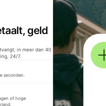
aalt, geld
ntvangt, in meer dan 40
ing, 24/7.
ele seconden.
agen of hoge
nland.