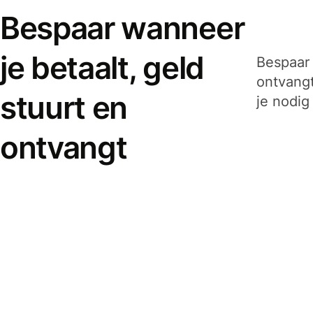
Bespaar wanneer
je betaalt, geld
Bespaar 
ontvangt
stuurt en
je nodig
ontvangt