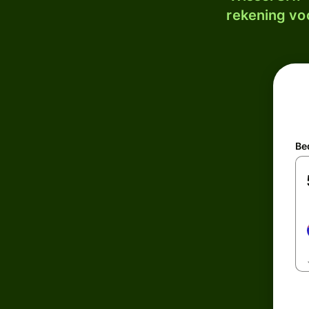
rekening voo
Be