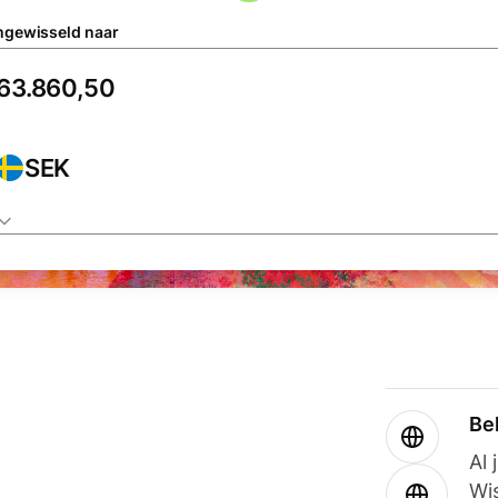
gewisseld naar
SEK
Be
Al 
Wi