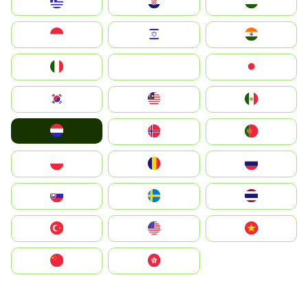
Greece
Hrvatska
Magyarország
Indonesia
Israel
India
Italia
JA
Japan
South Korea
Malay
Mexico
Nederland
Norge
Portugal
Polska
România
Россия
Slovensko
Ruoŧŧa
ไทย
Türkiye
United States
Vietnam
中国
中國香港特別行政區