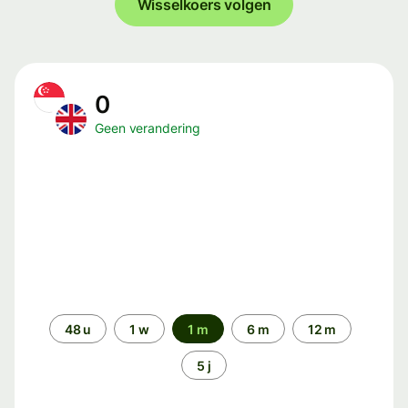
Wisselkoers volgen
0
Geen verandering
Periode
48 u
1 w
1 m
6 m
12 m
5 j