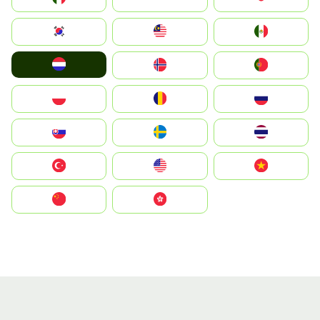
South Korea
Malay
Mexico
Nederland
Norge
Portugal
Polska
România
Россия
Slovensko
Ruoŧŧa
ไทย
Türkiye
United States
Vietnam
中国
中國香港特別行政區