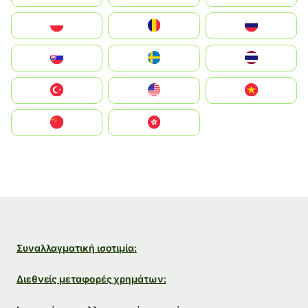
Polska
România
Россия
Slovensko
Ruoŧŧa
ไทย
Türkiye
United States
Vietnam
中国
中國香港特別行政區
Συναλλαγματική ισοτιμία:
Διεθνείς μεταφορές χρημάτων: