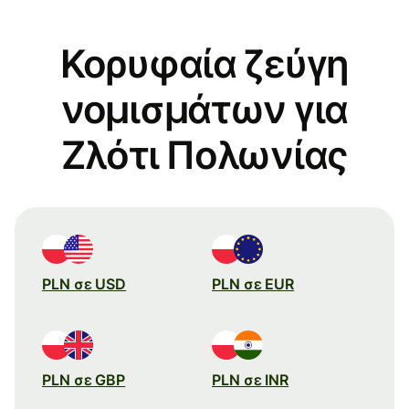
Κορυφαία ζεύγη
νομισμάτων για
Ζλότι Πολωνίας
PLN σε USD
PLN σε EUR
PLN σε GBP
PLN σε INR