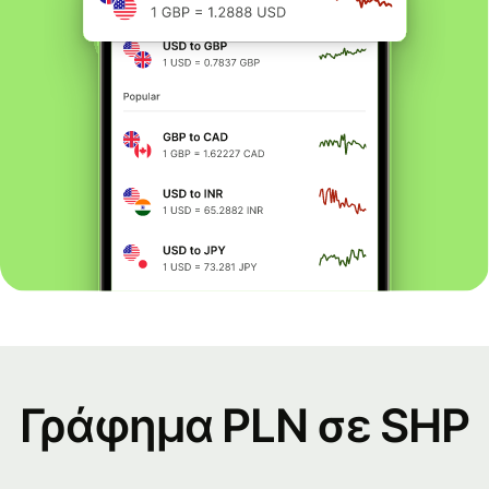
Γράφημα PLN σε SHP