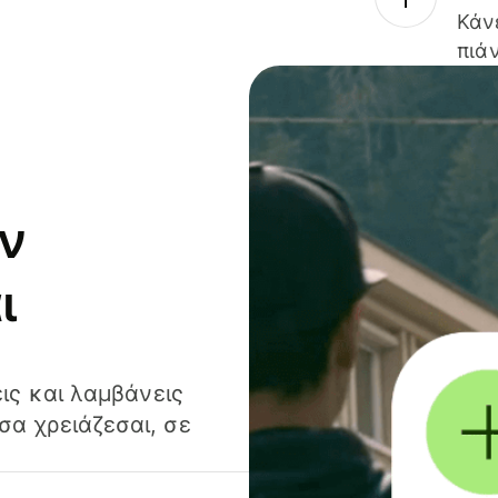
Κάν
πιάν
ν
ι
ις και λαμβάνεις
α χρειάζεσαι, σε