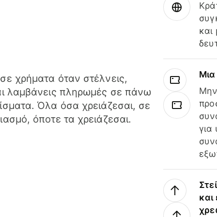
Κρά
συγ
και
δευ
Μια
σε χρήματα όταν στέλνεις,
Μην
αι λαμβάνεις πληρωμές σε πάνω
προ
ίσματα. Όλα όσα χρειάζεσαι, σε
συν
ιασμό, όποτε τα χρειάζεσαι.
για
συν
εξω
Στε
και
χρε