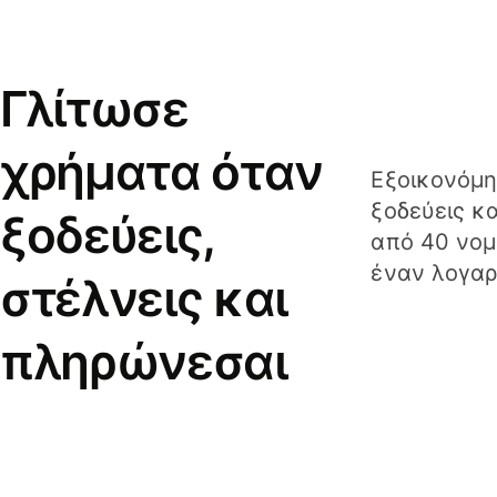
Γλίτωσε
χρήματα όταν
Εξοικονόμη
ξοδεύεις κ
ξοδεύεις,
από 40 νομ
έναν λογαρ
στέλνεις και
πληρώνεσαι