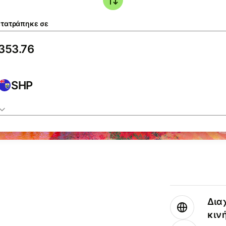
τατράπηκε σε
SHP
Δια
κιν