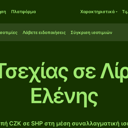
ηση
Πλατφόρμα
Χαρακτηριστικά
Τι
ισοτιμίες
Λάβετε ειδοποιήσεις
Σύγκριση ισοτιμιών
σεχίας σε Λί
Ελένης
πή CZK σε SHP στη μέση συναλλαγματική ισο