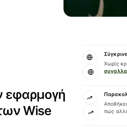
Σύγκριν
Χωρίς κρ
συναλλαγ
ν εφαρμογή
Παρακολ
Αποθήκευ
των Wise
πώς αλλά