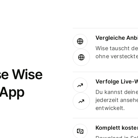
Vergleiche Anb
Wise tauscht d
ohne versteckt
se Wise
Verfolge Live-
-App
Du kannst dein
jederzeit anseh
entwickelt.
Komplett koste