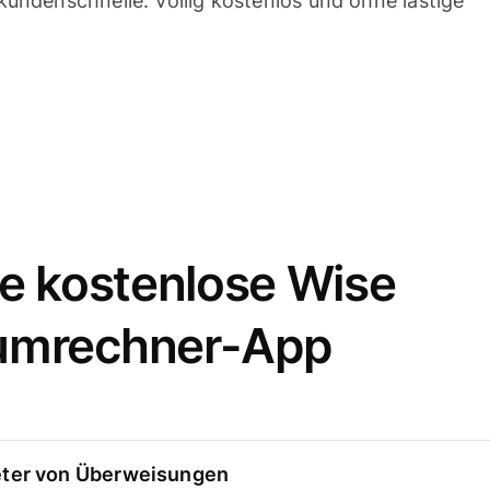
undenschnelle. Völlig kostenlos und ohne lästige
e kostenlose Wise
umrechner-App
eter von Überweisungen