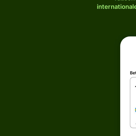
internationa
Be