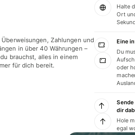
Halte 
Ort und
Sekund
i Überweisungen, Zahlungen und
Eine i
ängen in über 40 Währungen –
Du mus
 du brauchst, alles in einem
Aufsch
mer für dich bereit.
oder h
machen
Ausland
Sende 
dir da
Hole m
egal w