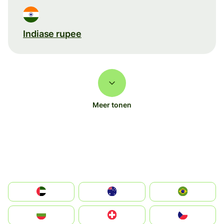
Indiase rupee
Meer tonen
الإمارات العربية المتحدة
Australia
Brazil
България
Switzerland
Czechia