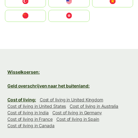
Türkiye
United States
Vietnam
中国
中國香港特別行政區
Wisselkoersen:
Geld overschrijven naar het buitenland:
Cost of living:
Cost of living in United Kingdom
Cost of living in United States
Cost of living in Australia
Cost of living in India
Cost of living in Germany
Cost of living in France
Cost of living in Spain
Cost of living in Canada