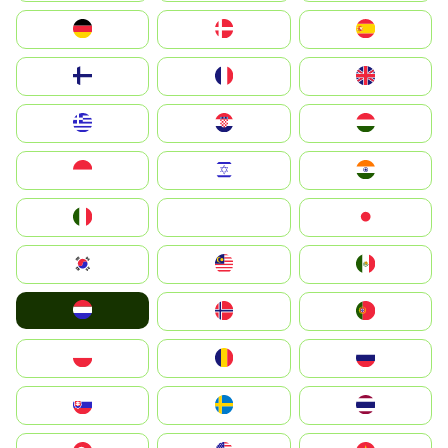
Deutschland
Denmark
España
Suomi
France
United Kingdom
Greece
Hrvatska
Magyarország
Indonesia
Israel
India
Italia
JA
Japan
South Korea
Malay
Mexico
Nederland
Norge
Portugal
Polska
România
Россия
Slovensko
Ruoŧŧa
ไทย