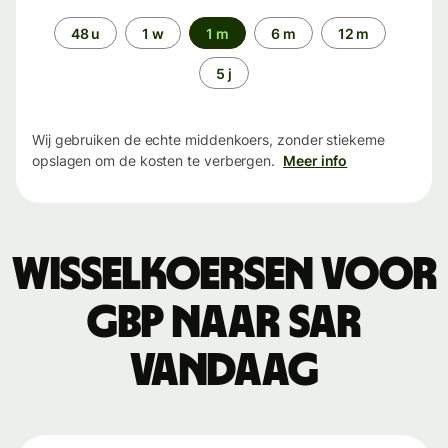
Periode
48 u
1 w
1 m
6 m
12 m
5 j
Wij gebruiken de echte middenkoers, zonder stiekeme
opslagen om de kosten te verbergen.
Meer info
Wisselkoersen voor
GBP naar SAR
vandaag