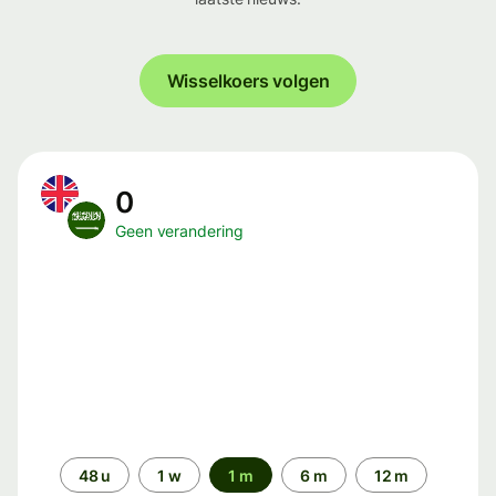
Wisselkoers volgen
0
Geen verandering
Periode
48 u
1 w
1 m
6 m
12 m