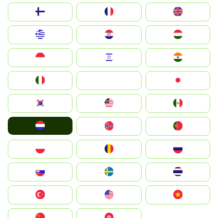
Suomi
France
United Kingdom
Greece
Hrvatska
Magyarország
Indonesia
Israel
India
Italia
JA
Japan
South Korea
Malay
Mexico
Nederland
Norge
Portugal
Polska
România
Россия
Slovensko
Ruoŧŧa
ไทย
Türkiye
United States
Vietnam
中国
中國香港特別行政區