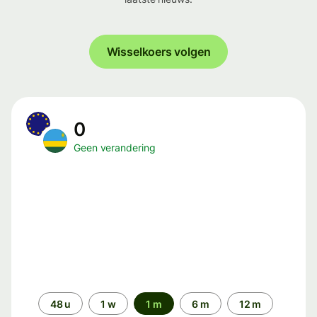
Wisselkoers volgen
0
Geen verandering
Periode
48 u
1 w
1 m
6 m
12 m