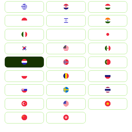
Greece
Hrvatska
Magyarország
Indonesia
Israel
India
Italia
JA
Japan
South Korea
Malay
Mexico
Nederland
Norge
Portugal
Polska
România
Россия
Slovensko
Ruoŧŧa
ไทย
Türkiye
United States
Vietnam
中国
中國香港特別行政區