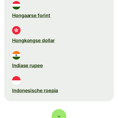
Hongaarse forint
Hongkongse dollar
Indiase rupee
Indonesische roepia