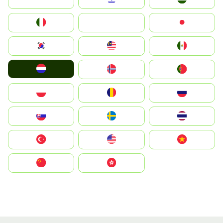
Italia
JA
Japan
South Korea
Malay
Mexico
Nederland
Norge
Portugal
Polska
România
Россия
Slovensko
Ruoŧŧa
ไทย
Türkiye
United States
Vietnam
中国
中國香港特別行政區